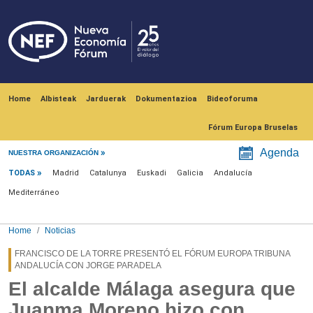
Skip to main content
Navegación principal
Home
Albisteak
Jarduerak
Dokumentazioa
Bideoforuma
Fórum Europa Bruselas
Menú noticias
Agenda
NUESTRA ORGANIZACIÓN
TODAS
Madrid
Catalunya
Euskadi
Galicia
Andalucía
Mediterráneo
Home
Noticias
FRANCISCO DE LA TORRE PRESENTÓ EL FÓRUM EUROPA TRIBUNA
ANDALUCÍA CON JORGE PARADELA
El alcalde Málaga asegura que
Juanma Moreno hizo con