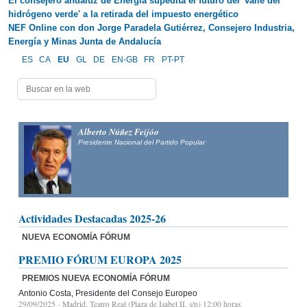
El consejero andaluz de Energía supedita el futuro del 'valle del
hidrógeno verde' a la retirada del impuesto energético
NEF Online con don Jorge Paradela Gutiérrez, Consejero Industria,
Energía y Minas Junta de Andalucía
ES
CA
EU
GL
DE
EN-GB
FR
PT-PT
Alberto Núñez Feijóo
Presidente Nacional del
Partido Popular
Actividades Destacadas 2025-26
NUEVA ECONOMÍA FÓRUM
PREMIO FÓRUM EUROPA 2025
PREMIOS NUEVA ECONOMÍA FÓRUM
Antonio Costa, Presidente del Consejo Europeo
29/09/2025
- Madrid, Teatro Real (Plaza de Isabel II, s/n) 12:00 horas