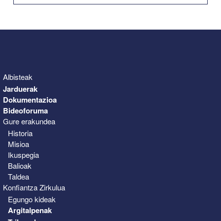
31
1
2
3
4
5
6
Albisteak
Jarduerak
Dokumentazioa
Bideoforuma
Gure erakundea
Historia
Misioa
Ikuspegia
Balioak
Taldea
Konfiantza Zirkulua
Egungo kideak
Argitalpenak