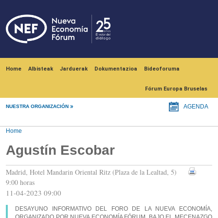
Skip to main content
Navegación principal
Home
Albisteak
Jarduerak
Dokumentazioa
Bideoforuma
Fórum Europa Bruselas
NUESTRA ORGANIZACIÓN
AGENDA
Home
Agustín Escobar
Madrid, Hotel Mandarin Oriental Ritz (Plaza de la Lealtad, 5)
9:00 horas
11-04-2023 09:00
DESAYUNO INFORMATIVO DEL FORO DE LA NUEVA ECONOMÍA,
ORGANIZADO POR NUEVA ECONOMÍA FÓRUM, BAJO EL MECENAZGO