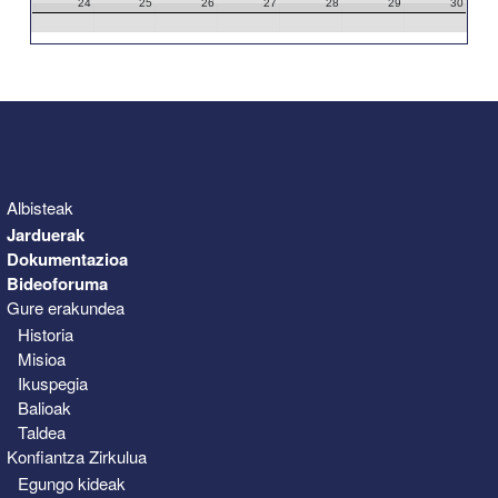
24
25
26
27
28
29
30
31
1
2
3
4
5
6
Albisteak
Jarduerak
Dokumentazioa
Bideoforuma
Gure erakundea
Historia
Misioa
Ikuspegia
Balioak
Taldea
Konfiantza Zirkulua
Egungo kideak