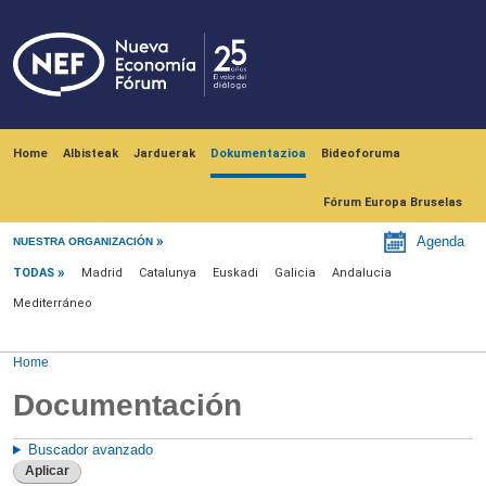
Skip to main content
Navegación principal
Home
Albisteak
Jarduerak
Dokumentazioa
Bideoforuma
Fórum Europa Bruselas
Menu documentación
Agenda
NUESTRA ORGANIZACIÓN
TODAS
Madrid
Catalunya
Euskadi
Galicia
Andalucia
Mediterráneo
Home
Documentación
Buscador avanzado
Aplicar