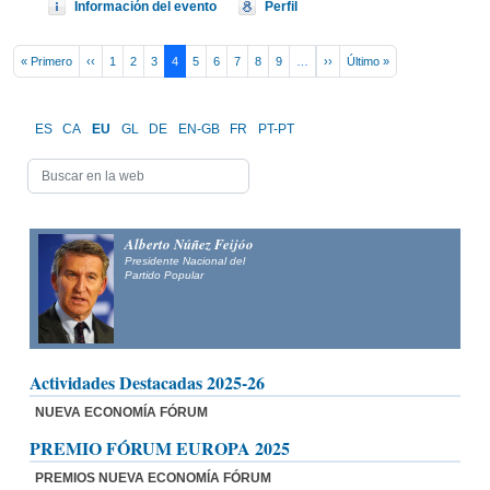
Información del evento
Perfil
Pagination
First page
Previous page
Next page
Last page
« Primero
‹‹
1
2
3
4
5
6
7
8
9
…
››
Último »
ES
CA
EU
GL
DE
EN-GB
FR
PT-PT
Alberto Núñez Feijóo
Presidente Nacional del
Partido Popular
Actividades Destacadas 2025-26
NUEVA ECONOMÍA FÓRUM
PREMIO FÓRUM EUROPA 2025
PREMIOS NUEVA ECONOMÍA FÓRUM