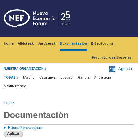
Skip to main content
Navegación principal
Home
Albisteak
Jarduerak
Dokumentazioa
Bideoforuma
Fórum Europa Bruselas
Menu documentación
Agenda
NUESTRA ORGANIZACIÓN
TODAS
Madrid
Catalunya
Euskadi
Galicia
Andalucia
Mediterráneo
Home
Documentación
Buscador avanzado
Aplicar