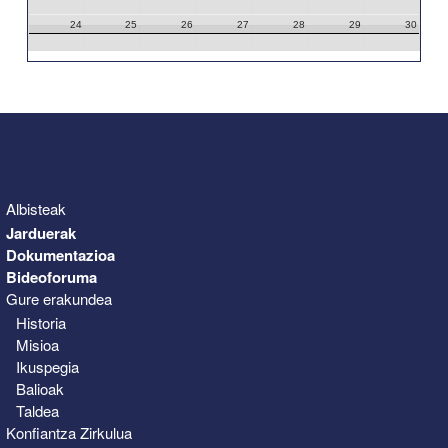
24
25
26
27
28
29
30
31
1
2
3
4
5
6
Albisteak
Jarduerak
Dokumentazioa
Bideoforuma
Gure erakundea
Historia
Misioa
Ikuspegia
Balioak
Taldea
Konfiantza Zirkulua