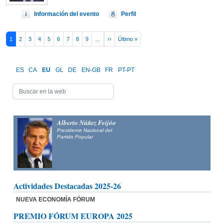
Información del evento
Perfil
Pagination
Next page
Last page
1
2
3
4
5
6
7
8
9
…
››
Último »
ES
CA
EU
GL
DE
EN-GB
FR
PT-PT
Alberto Núñez Feijóo
Presidente Nacional del
Partido Popular
Actividades Destacadas 2025-26
NUEVA ECONOMÍA FÓRUM
PREMIO FÓRUM EUROPA 2025