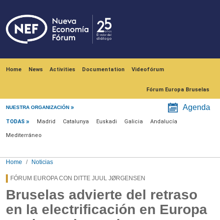
Skip to main content
Navegación principal
Home
News
Activities
Documentation
Videofórum
Fórum Europa Bruselas
Menú noticias
Agenda
NUESTRA ORGANIZACIÓN
TODAS
Madrid
Catalunya
Euskadi
Galicia
Andalucía
Mediterráneo
Home
Noticias
FÓRUM EUROPA CON DITTE JUUL JØRGENSEN
Bruselas advierte del retraso
en la electrificación en Europa