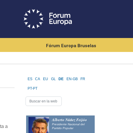
Fórum Europa Bruselas
ES
CA
EU
GL
DE
EN-GB
FR
PT-PT
Alberto Núñez Feijóo
Presidente Nacional del
ta a
Partido Popular