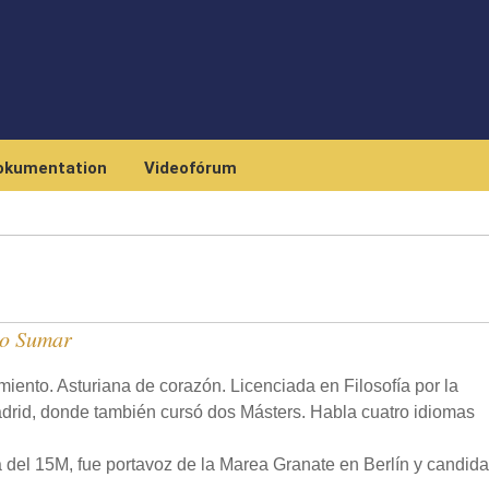
Skip to main content
okumentation
Videofórum
to Sumar
iento. Asturiana de corazón. Licenciada en Filosofía por la
rid, donde también cursó dos Másters. Habla cuatro idiomas
a del 15M, fue portavoz de la Marea Granate en Berlín y candida