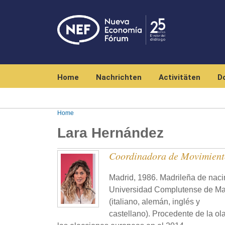
Navegación principal
Home
Nachrichten
Activitäten
D
Home
Lara Hernández
Coordinadora de Movimien
Madrid, 1986. Madrileña de nacim
Universidad Complutense de Mad
(italiano, alemán, inglés y
castellano). Procedente de la ol