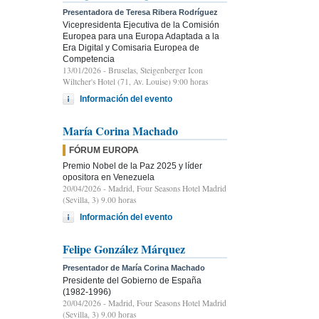
Presentadora de Teresa Ribera Rodríguez
Vicepresidenta Ejecutiva de la Comisión
Europea para una Europa Adaptada a la
Era Digital y Comisaria Europea de
Competencia
13/01/2026
- Bruselas, Steigenberger Icon
Wiltcher's Hotel (71, Av. Louise) 9:00 horas
Información del evento
María Corina Machado
FÓRUM EUROPA
Premio Nobel de la Paz 2025 y líder
opositora en Venezuela
20/04/2026
- Madrid, Four Seasons Hotel Madrid
(Sevilla, 3) 9.00 horas
Información del evento
Felipe González Márquez
Presentador de María Corina Machado
Presidente del Gobierno de España
(1982-1996)
20/04/2026
- Madrid, Four Seasons Hotel Madrid
(Sevilla, 3) 9.00 horas