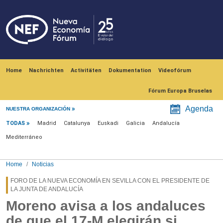
Skip to main content
Navegación principal
Home
Nachrichten
Activitäten
Dokumentation
Videofórum
Fórum Europa Bruselas
Menú noticias
Agenda
NUESTRA ORGANIZACIÓN
TODAS
Madrid
Catalunya
Euskadi
Galicia
Andalucía
Mediterráneo
Home
Noticias
FORO DE LA NUEVA ECONOMÍA EN SEVILLA CON EL PRESIDENTE DE
LA JUNTA DE ANDALUCÍA
Moreno avisa a los andaluces
de que el 17-M elegirán si