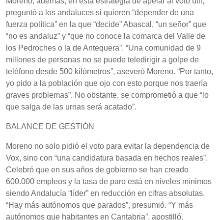
Moreno, además, en esta estrategia de apelar al voto útil,
preguntó a los andaluces si quieren “depender de una
fuerza política” en la que “decide” Abascal, “un señor” que
“no es andaluz” y “que no conoce la comarca del Valle de
los Pedroches o la de Antequera”. “Una comunidad de 9
millones de personas no se puede teledirigir a golpe de
teléfono desde 500 kilómetros”, aseveró Moreno. “Por tanto,
yo pido a la población que ojo con esto porque nos traería
graves problemas”. No obstante, se comprometió a que “lo
que salga de las urnas será acatado”.
BALANCE DE GESTIÓN
Moreno no solo pidió el voto para evitar la dependencia de
Vox, sino con “una candidatura basada en hechos reales”.
Celebró que en sus años de gobierno se han creado
600.000 empleos y la tasa de paro está en niveles mínimos
siendo Andalucía “líder” en reducción en cifras absolutas.
“Hay más autónomos que parados”, presumió. “Y más
autónomos que habitantes en Cantabria”, apostilló.