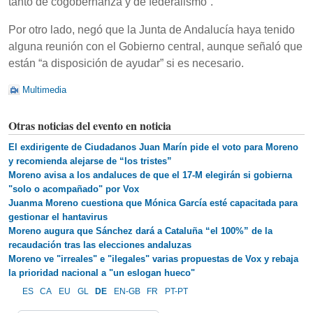
tanto de cogobernanza y de federalismo”.
Por otro lado, negó que la Junta de Andalucía haya tenido
alguna reunión con el Gobierno central, aunque señaló que
están “a disposición de ayudar” si es necesario.
Multimedia
Otras noticias del evento en noticia
El exdirigente de Ciudadanos Juan Marín pide el voto para Moreno
y recomienda alejarse de “los tristes”
Moreno avisa a los andaluces de que el 17-M elegirán si gobierna
"solo o acompañado" por Vox
Juanma Moreno cuestiona que Mónica García esté capacitada para
gestionar el hantavirus
Moreno augura que Sánchez dará a Cataluña “el 100%” de la
recaudación tras las elecciones andaluzas
Moreno ve "irreales" e "ilegales" varias propuestas de Vox y rebaja
la prioridad nacional a "un eslogan hueco"
ES
CA
EU
GL
DE
EN-GB
FR
PT-PT