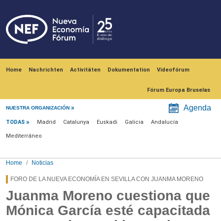
Skip to main content
Navegación principal
Home
Nachrichten
Activitäten
Dokumentation
Videofórum
Fórum Europa Bruselas
Menú noticias
Agenda
NUESTRA ORGANIZACIÓN
TODAS
Madrid
Catalunya
Euskadi
Galicia
Andalucía
Mediterráneo
Home
Noticias
FORO DE LA NUEVA ECONOMÍA EN SEVILLA CON JUANMA MORENO
Juanma Moreno cuestiona que
Mónica García esté capacitada