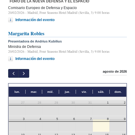
FORO DE LA NUEVA DEFENSA Y EL ESPACIO
Comisario Europeo de Defensa y Espacio
20/02/2026
- Madrid, Four Seasons Hotel Madrid (Sevilla, 3) 9:00 horas
Información del evento
Margarita Robles
Presentadora de Andrius Kubilius
Ministra de Defensa
20/02/2026
- Madrid, Four Seasons Hotel Madrid (Sevilla, 3) 9:00 horas
Información del evento
agosto de 2026
lun.
mar.
mié.
jue.
vie.
sáb.
dom.
27
28
29
30
31
1
2
3
4
5
6
7
8
9
10
11
12
13
14
15
16