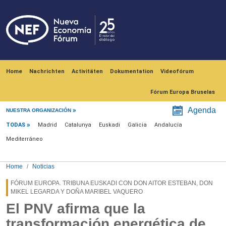
Skip to main content
Navegación principal
Home
Nachrichten
Activitäten
Dokumentation
Videofórum
Fórum Europa Bruselas
Menú noticias
Agenda
NUESTRA ORGANIZACIÓN
TODAS
Madrid
Catalunya
Euskadi
Galicia
Andalucía
Mediterráneo
Home
Noticias
FÓRUM EUROPA. TRIBUNA EUSKADI CON DON AITOR ESTEBAN, DON
MIKEL LEGARDA Y DOÑA MARIBEL VAQUERO
El PNV afirma que la
transformación energética de