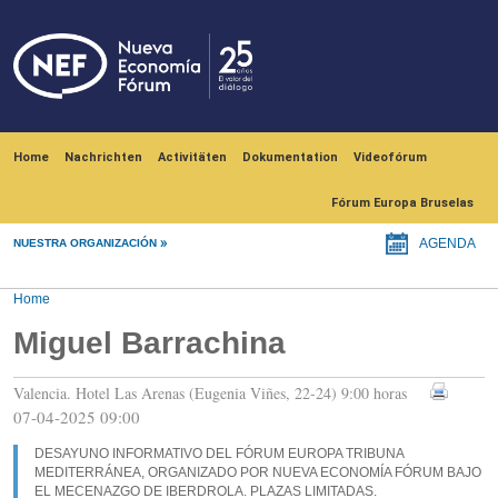
Skip to main content
Navegación principal
Home
Nachrichten
Activitäten
Dokumentation
Videofórum
Fórum Europa Bruselas
NUESTRA ORGANIZACIÓN
AGENDA
Home
Miguel Barrachina
Valencia. Hotel Las Arenas (Eugenia Viñes, 22-24) 9:00 horas
07-04-2025 09:00
DESAYUNO INFORMATIVO DEL FÓRUM EUROPA TRIBUNA
MEDITERRÁNEA, ORGANIZADO POR NUEVA ECONOMÍA FÓRUM BAJO
EL MECENAZGO DE IBERDROLA. PLAZAS LIMITADAS.