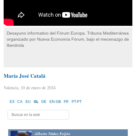
Desayuno informativo del Fórum Europa. Tribuna Mediterránea
organizado por Nueva Economía Fórum, bajo el mecenazgo de
Iberdrola
María José Catalá
Valencia, 10 de enero de 2024
ES
CA
EU
GL
DE
EN-GB
FR
PT-PT
Alberto Núñez Feijóo