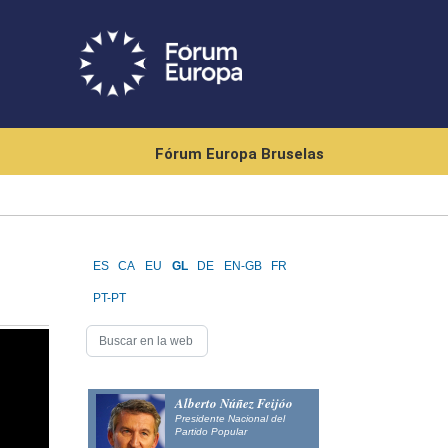
Fórum Europa Bruselas
ES
CA
EU
GL
DE
EN-GB
FR
PT-PT
Alberto Núñez Feijóo
Presidente Nacional del
Partido Popular