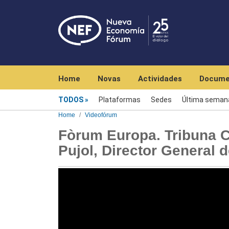
Navegación principal
Home
Novas
Actividades
Docume
Videofórum
TODOS
Plataformas
Sedes
Última seman
Home
Videofórum
Fòrum Europa. Tribuna Ca
Pujol, Director General 