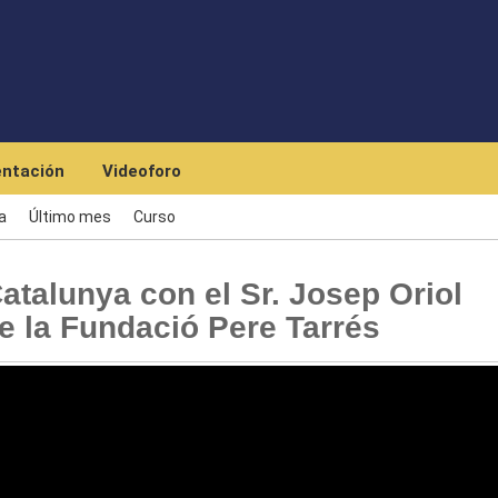
Skip to main content
ntación
Videoforo
a
Último mes
Curso
talunya con el Sr. Josep Oriol
de la Fundació Pere Tarrés