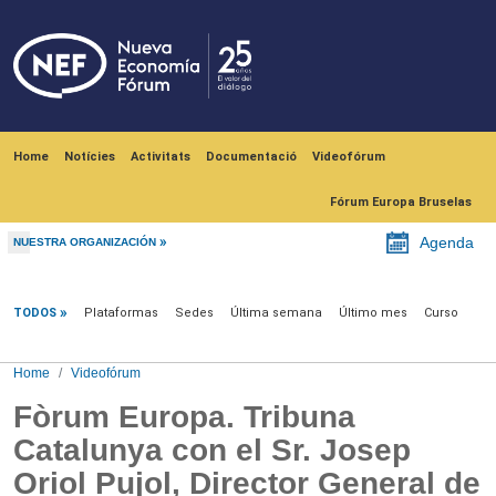
Skip to main content
Navegación principal
Home
Notícies
Activitats
Documentació
Videofórum
Fórum Europa Bruselas
Agenda
NUESTRA ORGANIZACIÓN
Videofórum
TODOS
Plataformas
Sedes
Última semana
Último mes
Curso
Home
Videofórum
Fòrum Europa. Tribuna
Catalunya con el Sr. Josep
Oriol Pujol, Director General de