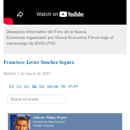
Desayuno informativo del Foro de la Nueva
Economía organizado por Nueva Economía Fórum bajo el
mecenazgo de EVOLUTIO.
Francisco Javier Sánchez Segura
Madrid, 7 de marzo de 2025
ES
CA
EU
GL
DE
EN-GB
FR
PT-PT
Alberto Núñez Feijóo
Presidente Nacional del
Partido Popular