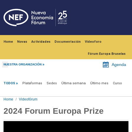
Skip to main content
Navegación principal
Home
Novas
Actividades
Documentación
Videoforo
Fórum Europa Bruselas
Agenda
NUESTRA ORGANIZACIÓN
Videofórum
TODOS
Plataformas
Sedes
Última semana
Último mes
Curso
Home
Videofórum
2024 Forum Europa Prize