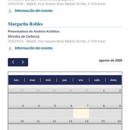
20/02/2026
- Madrid, Four Seasons Hotel Madrid (Sevilla, 3) 9:00 horas
Información del evento
Margarita Robles
Presentadora de Andrius Kubilius
Ministra de Defensa
20/02/2026
- Madrid, Four Seasons Hotel Madrid (Sevilla, 3) 9:00 horas
Información del evento
agosto de 2026
lun.
mar.
mié.
jue.
vie.
sáb.
dom.
27
28
29
30
31
1
2
3
4
5
6
7
8
9
10
11
12
13
14
15
16