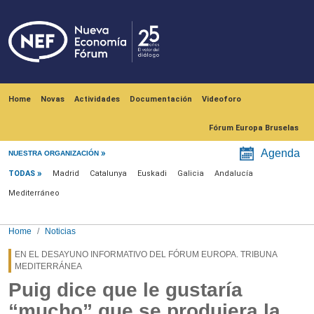
Skip to main content
Navegación principal
Home
Novas
Actividades
Documentación
Videoforo
Fórum Europa Bruselas
Menú noticias
Agenda
NUESTRA ORGANIZACIÓN
TODAS
Madrid
Catalunya
Euskadi
Galicia
Andalucía
Mediterráneo
Home
Noticias
EN EL DESAYUNO INFORMATIVO DEL FÓRUM EUROPA. TRIBUNA
MEDITERRÁNEA
Puig dice que le gustaría
“mucho” que se produjera la