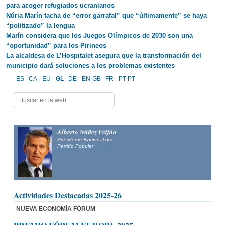
para acoger refugiados ucranianos
Núria Marín tacha de “error garrafal” que “últimamente” se haya
“politizado” la lengua
Marín considera que los Juegos Olímpicos de 2030 son una
“oportunidad” para los Pirineos
La alcaldesa de L’Hospitalet asegura que la transformación del
municipio dará soluciones a los problemas existentes
ES
CA
EU
GL
DE
EN-GB
FR
PT-PT
Alberto Núñez Feijóo
Presidente Nacional del
Partido Popular
Actividades Destacadas 2025-26
NUEVA ECONOMÍA FÓRUM