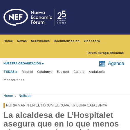
Skip to main content
Navegación principal
Home
Novas
Actividades
Documentación
Videoforo
Fórum Europa Bruselas
Menú noticias
Agenda
NUESTRA ORGANIZACIÓN
TODAS
Madrid
Catalunya
Euskadi
Galicia
Andalucía
Mediterráneo
Home
Noticias
NÚRIA MARÍN EN EL FÓRUM EUROPA. TRIBUNA CATALUNYA
La alcaldesa de L’Hospitalet
asegura que en lo que menos