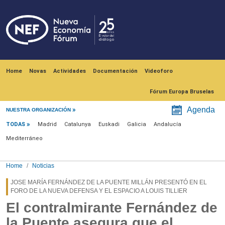
Skip to main content
Navegación principal
Home
Novas
Actividades
Documentación
Videoforo
Fórum Europa Bruselas
Menú noticias
Agenda
NUESTRA ORGANIZACIÓN
TODAS
Madrid
Catalunya
Euskadi
Galicia
Andalucía
Mediterráneo
Home
Noticias
JOSE MARÍA FERNÁNDEZ DE LA PUENTE MILLÁN PRESENTÓ EN EL
FORO DE LA NUEVA DEFENSA Y EL ESPACIO A LOUIS TILLIER
El contralmirante Fernández de
la Puente asegura que el