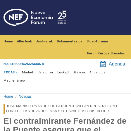
Skip to main content
Navegación principal
Home
Albisteak
Jarduerak
Dokumentazioa
Bideoforuma
Fórum Europa Bruselas
Menú noticias
Agenda
NUESTRA ORGANIZACIÓN
TODAS
Madrid
Catalunya
Euskadi
Galicia
Andalucía
Mediterráneo
Home
Noticias
JOSE MARÍA FERNÁNDEZ DE LA PUENTE MILLÁN PRESENTÓ EN EL
FORO DE LA NUEVA DEFENSA Y EL ESPACIO A LOUIS TILLIER
El contralmirante Fernández de
la Puente asegura que el