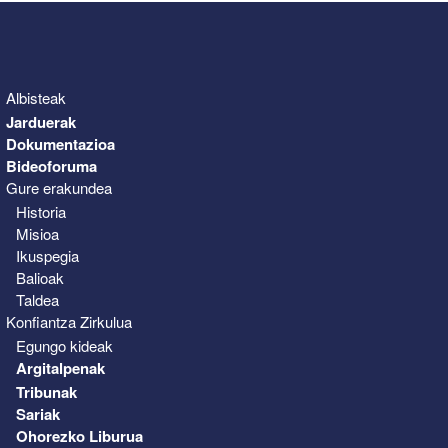
Albisteak
Jarduerak
Dokumentazioa
Bideoforuma
Gure erakundea
Historia
Misioa
Ikuspegia
Balioak
Taldea
Konfiantza Zirkulua
Egungo kideak
Argitalpenak
Tribunak
Sariak
Ohorezko Liburua