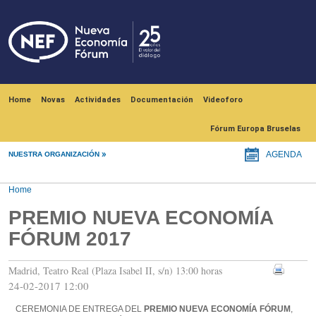
Skip to main content
Navegación principal
Home
Novas
Actividades
Documentación
Videoforo
Fórum Europa Bruselas
NUESTRA ORGANIZACIÓN
AGENDA
Home
PREMIO NUEVA ECONOMÍA
FÓRUM 2017
Madrid, Teatro Real (Plaza Isabel II, s/n) 13:00 horas
24-02-2017 12:00
CEREMONIA DE ENTREGA DEL
PREMIO NUEVA ECONOMÍA FÓRUM
,