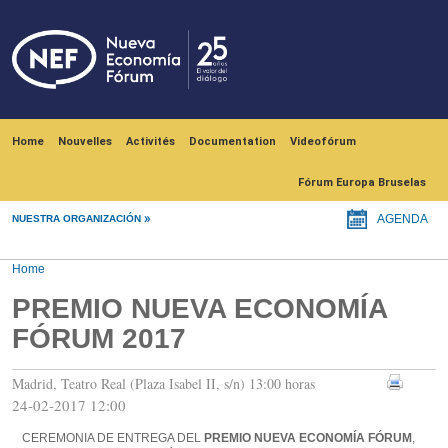
Skip to main content
Navegación principal
Home
Nouvelles
Activités
Documentation
Videofórum
Fórum Europa Bruselas
NUESTRA ORGANIZACIÓN
AGENDA
Home
PREMIO NUEVA ECONOMÍA
FÓRUM 2017
Madrid, Teatro Real (Plaza Isabel II, s/n) 13:00 horas
24-02-2017 12:00
CEREMONIA DE ENTREGA DEL
PREMIO NUEVA ECONOMÍA FÓRUM
,