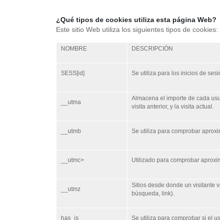
¿Qué tipos de cookies utiliza esta página Web?
Este sitio Web utiliza los siguientes tipos de cookies:
NOMBRE
DESCRIPCIÓN
SESS[id]
Se utiliza para los inicios de ses
Almacena el importe de cada usuar
__utma
visita anterior, y la visita actual.
__utmb
Se utiliza para comprobar aprox
__utmc>
Utilizado para comprobar aproxi
Sitios desde donde un visitante 
__utmz
búsqueda, link).
has_js
Se utiliza para comprobar si el u