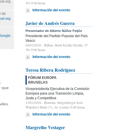
pal.org.
39) 9:00 horas
Información del evento
r de
pal.org
.
Javier de Andrés Guerra
Presentador de Alberto Núñez Feijóo
 Google
.
Presidente del Partido Popular del País
Vasco
04/03/2026
- Bilbao, Hotel Ercilla (Ercilla, 37-
39) 9:00 horas
Información del evento
Teresa Ribera Rodríguez
FÓRUM EUROPA
,
BRUSELAS
r que
Vicepresidenta Ejecutiva de la Comisión
Europea para una Transición Limpia,
Justa y Competitiva
13/01/2026
- Bruselas, Steigenberger Icon
iles.
Wiltcher's Hotel (71, Av. Louise) 9:00 horas
Información del evento
Margrethe Vestager