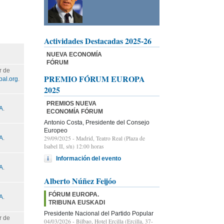
Actividades Destacadas 2025-26
NUEVA ECONOMÍA
FÓRUM
r de
PREMIO FÓRUM EUROPA
pal.org
.
2025
PREMIOS NUEVA
GA
.
ECONOMÍA FÓRUM
Antonio Costa, Presidente del Consejo
Europeo
29/09/2025
- Madrid, Teatro Real (Plaza de
GA
.
Isabel II, s/n) 12:00 horas
Información del evento
GA
.
Alberto Núñez Feijóo
FÓRUM EUROPA.
GA
.
TRIBUNA EUSKADI
Presidente Nacional del Partido Popular
r de
04/03/2026
- Bilbao, Hotel Ercilla (Ercilla, 37-