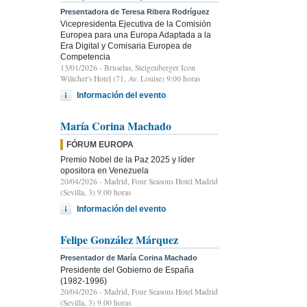
Presentadora de Teresa Ribera Rodríguez
Vicepresidenta Ejecutiva de la Comisión
Europea para una Europa Adaptada a la
Era Digital y Comisaria Europea de
Competencia
13/01/2026
- Bruselas, Steigenberger Icon
Wiltcher's Hotel (71, Av. Louise) 9:00 horas
Información del evento
María Corina Machado
FÓRUM EUROPA
Premio Nobel de la Paz 2025 y líder
opositora en Venezuela
20/04/2026
- Madrid, Four Seasons Hotel Madrid
(Sevilla, 3) 9.00 horas
Información del evento
Felipe González Márquez
Presentador de María Corina Machado
Presidente del Gobierno de España
(1982-1996)
20/04/2026
- Madrid, Four Seasons Hotel Madrid
(Sevilla, 3) 9.00 horas