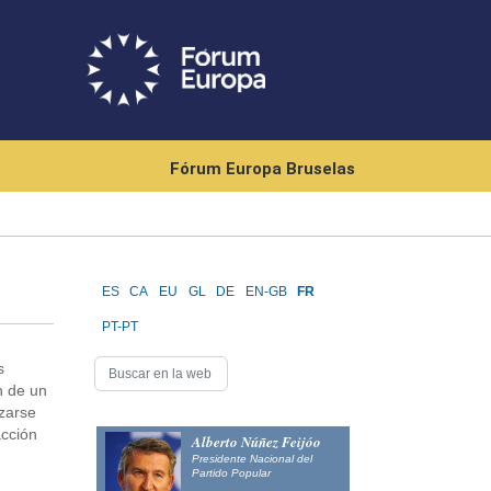
Fórum Europa Bruselas
ES
CA
EU
GL
DE
EN-GB
FR
PT-PT
s
n de un
izarse
acción
Alberto Núñez Feijóo
Presidente Nacional del
Partido Popular