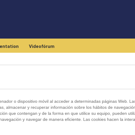
Skip to main content
entation
Videofórum
enador o dispositivo móvil al acceder a determinadas páginas Web. La
as, almacenar y recuperar información sobre los hábitos de navegació
ión que contengan y de la forma en que utilice su equipo, pueden util
 navegación y navegar de manera eficiente. Las cookies hacen la inter