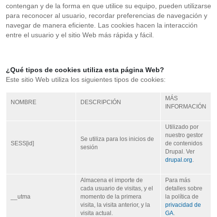
contengan y de la forma en que utilice su equipo, pueden utilizarse
para reconocer al usuario, recordar preferencias de navegación y
navegar de manera eficiente. Las cookies hacen la interacción
entre el usuario y el sitio Web más rápida y fácil.
¿Qué tipos de cookies utiliza esta página Web?
Este sitio Web utiliza los siguientes tipos de cookies:
MÁS
NOMBRE
DESCRIPCIÓN
INFORMACIÓN
Utilizado por
nuestro gestor
Se utiliza para los inicios de
SESS[id]
de contenidos
sesión
Drupal. Ver
drupal.org
.
Almacena el importe de
Para más
cada usuario de visitas, y el
detalles sobre
__utma
momento de la primera
la política de
visita, la visita anterior, y la
privacidad de
visita actual.
GA
.