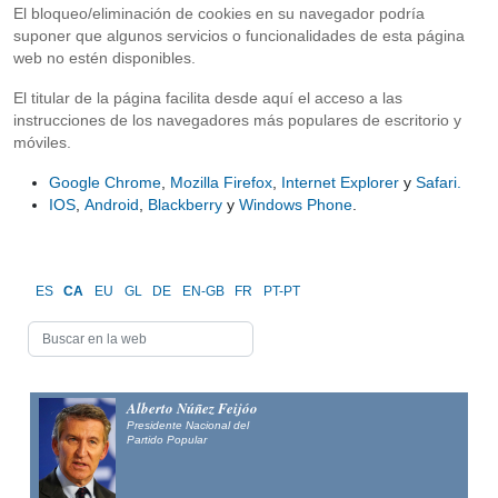
El bloqueo/eliminación de cookies en su navegador podría
suponer que algunos servicios o funcionalidades de esta página
web no estén disponibles.
El titular de la página facilita desde aquí el acceso a las
instrucciones de los navegadores más populares de escritorio y
móviles.
Google Chrome
,
Mozilla Firefox
,
Internet Explorer
y
Safari.
IOS
,
Android
,
Blackberry
y
Windows Phone
.
ES
CA
EU
GL
DE
EN-GB
FR
PT-PT
Alberto Núñez Feijóo
Presidente Nacional del
Partido Popular