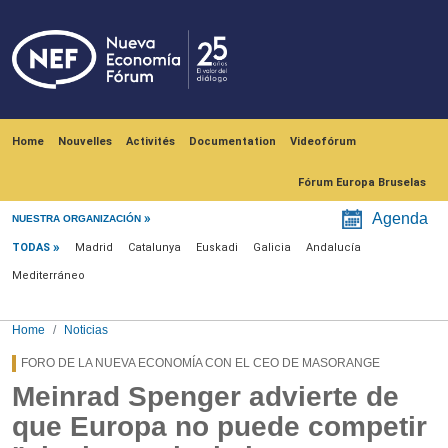
Skip to main content
Navegación principal
Home
Nouvelles
Activités
Documentation
Videofórum
Fórum Europa Bruselas
Menú noticias
Agenda
NUESTRA ORGANIZACIÓN
TODAS
Madrid
Catalunya
Euskadi
Galicia
Andalucía
Mediterráneo
Home
Noticias
FORO DE LA NUEVA ECONOMÍA CON EL CEO DE MASORANGE
Meinrad Spenger advierte de
que Europa no puede competir