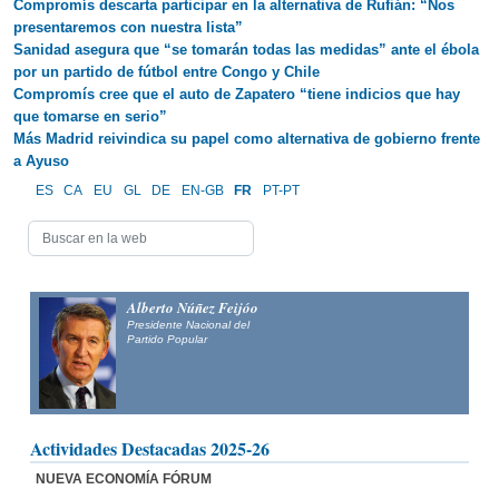
Compromís descarta participar en la alternativa de Rufián: “Nos
presentaremos con nuestra lista”
Sanidad asegura que “se tomarán todas las medidas” ante el ébola
por un partido de fútbol entre Congo y Chile
Compromís cree que el auto de Zapatero “tiene indicios que hay
que tomarse en serio”
Más Madrid reivindica su papel como alternativa de gobierno frente
a Ayuso
ES
CA
EU
GL
DE
EN-GB
FR
PT-PT
Alberto Núñez Feijóo
Presidente Nacional del
Partido Popular
Actividades Destacadas 2025-26
NUEVA ECONOMÍA FÓRUM