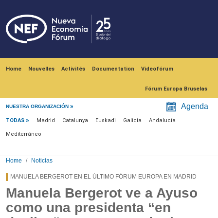
Skip to main content
Navegación principal
Home
Nouvelles
Activités
Documentation
Videofórum
Fórum Europa Bruselas
Menú noticias
Agenda
NUESTRA ORGANIZACIÓN
TODAS
Madrid
Catalunya
Euskadi
Galicia
Andalucía
Mediterráneo
Home
Noticias
MANUELA BERGEROT EN EL ÚLTIMO FÓRUM EUROPA EN MADRID
Manuela Bergerot ve a Ayuso
como una presidenta “en