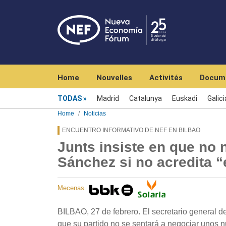
Navegación principal
Home
Nouvelles
Activités
Docum
Menú noticias
TODAS
Madrid
Catalunya
Euskadi
Galici
Home
Noticias
ENCUENTRO INFORMATIVO DE NEF EN BILBAO
Junts insiste en que no
Sánchez si no acredita “
Mecenas
BILBAO, 27 de febrero. El secretario general de
que su partido no se sentará a negociar unos