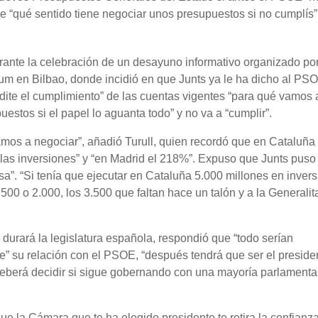
ue “qué sentido tiene negociar unos presupuestos si no cumplís”
durante la celebración de un desayuno informativo organizado po
 en Bilbao, donde incidió en que Junts ya le ha dicho al PS
dite el cumplimiento” de las cuentas vigentes “para qué vamos 
estos si el papel lo aguanta todo” y no va a “cumplir”.
amos a negociar”, añadió Turull, quien recordó que en Cataluña
las inversiones” y “en Madrid el 218%”. Expuso que Junts puso
esa”. “Si tenía que ejecutar en Cataluña 5.000 millones en inver
500 o 2.000, los 3.500 que faltan hace un talón y a la Generalita
 durará la legislatura española, respondió que “todo serían
 su relación con el PSOE, “después tendrá que ser el preside
eberá decidir si sigue gobernando con una mayoría parlamenta
ue la Cámara que te ha elegido presidente te retira la confianz