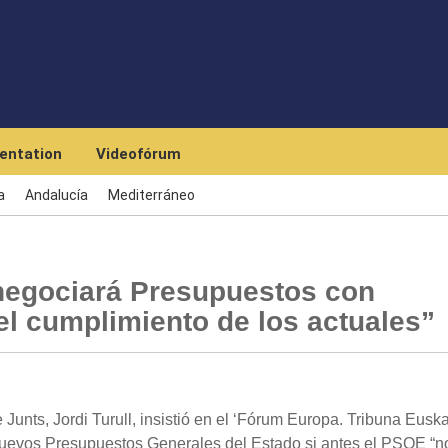
Skip to main content
entation
Videofórum
a
Andalucía
Mediterráneo
 negociará Presupuestos con
el cumplimiento de los actuales”
 Junts, Jordi Turull, insistió en el ‘Fórum Europa. Tribuna Euska
 nuevos Presupuestos Generales del Estado si antes el PSOE “n