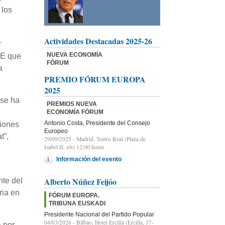
 los
Actividades Destacadas 2025-26
r
NUEVA ECONOMÍA
OE que
FÓRUM
a
PREMIO FÓRUM EUROPA
2025
 se ha
PREMIOS NUEVA
ECONOMÍA FÓRUM
Antonio Costa, Presidente del Consejo
siones
Europeo
t”,
29/09/2025
- Madrid, Teatro Real (Plaza de
Isabel II, s/n) 12:00 horas
Información del evento
Alberto Núñez Feijóo
nte del
ria en
FÓRUM EUROPA.
TRIBUNA EUSKADI
Presidente Nacional del Partido Popular
04/03/2026
- Bilbao, Hotel Ercilla (Ercilla, 37-
a por