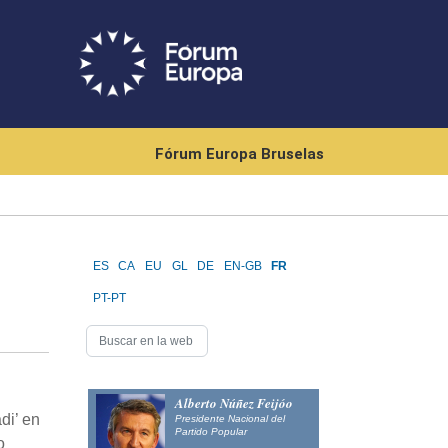
Fórum Europa Bruselas
ES
CA
EU
GL
DE
EN-GB
FR
PT-PT
Alberto Núñez Feijóo
di’ en
Presidente Nacional del
Partido Popular
o