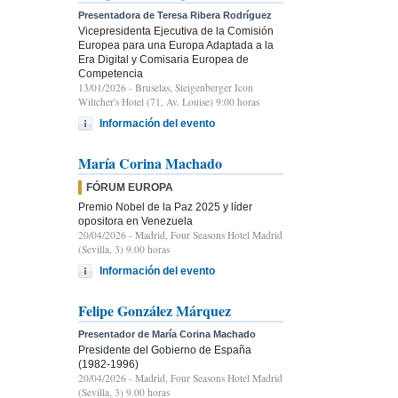
Presentadora de Teresa Ribera Rodríguez
Vicepresidenta Ejecutiva de la Comisión
Europea para una Europa Adaptada a la
Era Digital y Comisaria Europea de
Competencia
13/01/2026
- Bruselas, Steigenberger Icon
Wiltcher's Hotel (71, Av. Louise) 9:00 horas
Información del evento
María Corina Machado
FÓRUM EUROPA
Premio Nobel de la Paz 2025 y líder
opositora en Venezuela
20/04/2026
- Madrid, Four Seasons Hotel Madrid
(Sevilla, 3) 9.00 horas
Información del evento
Felipe González Márquez
Presentador de María Corina Machado
Presidente del Gobierno de España
(1982-1996)
20/04/2026
- Madrid, Four Seasons Hotel Madrid
(Sevilla, 3) 9.00 horas