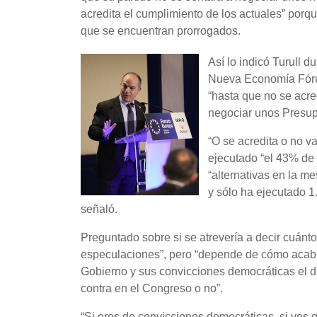
acredita el cumplimiento de los actuales” porq
que se encuentran prorrogados.
Así lo indicó Turull 
Nueva Economía Fórum
“hasta que no se acre
negociar unos Presupu
“O se acredita o no v
ejecutado “el 43% de 
“alternativas en la m
y sólo ha ejecutado 1.
señaló.
Preguntado sobre si se atrevería a decir cuánto
especulaciones”, pero “depende de cómo acabe”
Gobierno y sus convicciones democráticas el d
contra en el Congreso o no”.
“Si eres de convicciones democráticas, si ves q