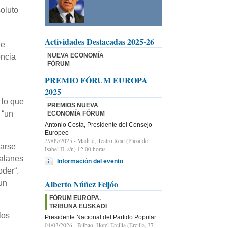
oluto
Actividades Destacadas 2025-26
de
NUEVA ECONOMÍA
encia
FÓRUM
PREMIO FÓRUM EUROPA
2025
 lo que
PREMIOS NUEVA
 “un
ECONOMÍA FÓRUM
Antonio Costa, Presidente del Consejo
Europeo
29/09/2025
- Madrid, Teatro Real (Plaza de
uarse
Isabel II, s/n) 12:00 horas
talanes
Información del evento
oder“.
Alberto Núñez Feijóo
un
FÓRUM EUROPA.
TRIBUNA EUSKADI
los
Presidente Nacional del Partido Popular
04/03/2026
- Bilbao, Hotel Ercilla (Ercilla, 37-