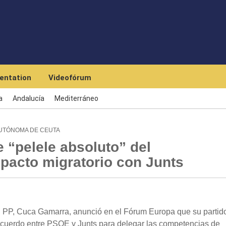
Skip to main content
entation
Videofórum
a
Andalucía
Mediterráneo
AUTÓNOMA DE CEUTA
 “pelele absoluto” del
pacto migratorio con Junts
l PP, Cuca Gamarra, anunció en el Fórum Europa que su partid
 acuerdo entre PSOE y Junts para delegar las competencias de