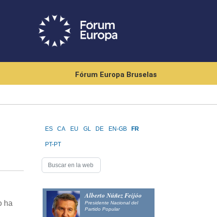
Fórum Europa Bruselas
ES
CA
EU
GL
DE
EN-GB
FR
PT-PT
Alberto Núñez Feijóo
o ha
Presidente Nacional del
Partido Popular