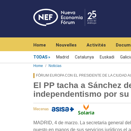
Navegación principal
Home
Nouvelles
Activités
Docum
Menú noticias
TODAS
Madrid
Catalunya
Euskadi
Galici
Home
Noticias
FÓRUM EUROPA CON EL PRESIDENTE DE LA CIUDAD 
El PP tacha a Sánchez de
independentismo por su 
Mecenas
MADRID, 4 de marzo. La secretaria general de
puesto en manos de sus servicios jurídicos el