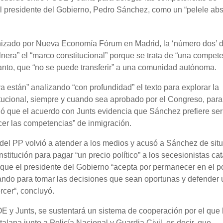
al presidente del Gobierno, Pedro Sánchez, como un “pelele abs
anizado por Nueva Economía Fórum en Madrid, la ‘número dos’ 
lnera” el “marco constitucional” porque se trata de “una compet
 tanto, que “no se puede transferir” a una comunidad autónoma.
a están” analizando “con profundidad” el texto para explorar la
titucional, siempre y cuando sea aprobado por el Congreso, para
lló que el acuerdo con Junts evidencia que Sánchez prefiere ser
cer las competencias” de inmigración.
 del PP volvió a atender a los medios y acusó a Sánchez de sit
stitución para pagar “un precio político” a los secesionistas ca
” que el presidente del Gobierno “acepta por permanecer en el p
izando para tomar las decisiones que sean oportunas y defender 
rcer“, concluyó.
E y Junts, se sustentará un sistema de cooperación por el que 
alana junto a Policía Nacional y Guardia Civil, es decir, que