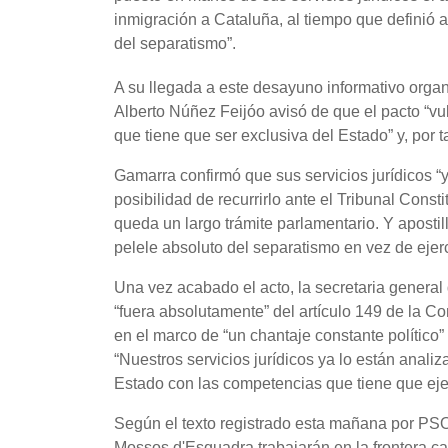
inmigración a Cataluña, al tiempo que definió 
del separatismo”.
A su llegada a este desayuno informativo org
Alberto Núñez Feijóo avisó de que el pacto “vu
que tiene que ser exclusiva del Estado” y, por
Gamarra confirmó que sus servicios jurídicos “y
posibilidad de recurrirlo ante el Tribunal Cons
queda un largo trámite parlamentario. Y aposti
pelele absoluto del separatismo en vez de ejer
Una vez acabado el acto, la secretaria general
“fuera absolutamente” del artículo 149 de la Con
en el marco de “un chantaje constante político
“Nuestros servicios jurídicos ya lo están anal
Estado con las competencias que tiene que eje
Según el texto registrado esta mañana por PSO
Mossos d'Esquadra trabajarán en la frontera cat