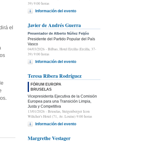
39) 9:00 horas
Información del evento
Javier de Andrés Guerra
irá el
Presentador de Alberto Núñez Feijóo
Presidente del Partido Popular del País
Vasco
a
04/03/2026
- Bilbao, Hotel Ercilla (Ercilla, 37-
39) 9:00 horas
tos
Información del evento
Teresa Ribera Rodríguez
de
FÓRUM EUROPA
BRUSELAS
e
Vicepresidenta Ejecutiva de la Comisión
os.
Europea para una Transición Limpia,
Justa y Competitiva
13/01/2026
- Bruselas, Steigenberger Icon
Wiltcher's Hotel (71, Av. Louise) 9:00 horas
Información del evento
Margrethe Vestager