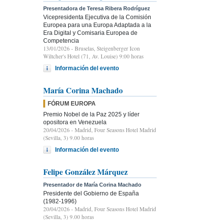
Presentadora de Teresa Ribera Rodríguez
Vicepresidenta Ejecutiva de la Comisión
Europea para una Europa Adaptada a la
Era Digital y Comisaria Europea de
Competencia
13/01/2026
- Bruselas, Steigenberger Icon
Wiltcher's Hotel (71, Av. Louise) 9:00 horas
Información del evento
María Corina Machado
FÓRUM EUROPA
Premio Nobel de la Paz 2025 y líder
opositora en Venezuela
20/04/2026
- Madrid, Four Seasons Hotel Madrid
(Sevilla, 3) 9.00 horas
Información del evento
Felipe González Márquez
Presentador de María Corina Machado
Presidente del Gobierno de España
(1982-1996)
20/04/2026
- Madrid, Four Seasons Hotel Madrid
(Sevilla, 3) 9.00 horas