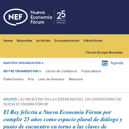
Skip to main content
Navegación principal
Home
Nouvelles
Activités
Documentation
Videofórum
Fórum Europa Bruselas
Notre Organisation
Agenda
NUESTRA ORGANIZACIÓN
NOTRE ORGANISATION
Cercle de Confiance
Publications
Plate-formes
Prix
Livre de Honneur
Mémoire
MADRID
| SU MAJESTAD EN LA CEREMONIA DEL XXV ANIVERSARIO DE
NUEVA ECONOMÍA FÓRUM
El Rey felicita a Nueva Economía Fórum por
cumplir 25 años como espacio plural de diálogo y
punto de encuentro en torno a las claves de