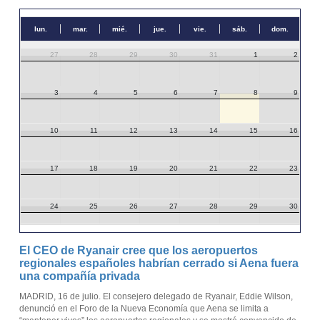
lun.
mar.
mié.
jue.
vie.
sáb.
dom.
27
28
29
30
31
1
2
3
4
5
6
7
8
9
10
11
12
13
14
15
16
17
18
19
20
21
22
23
24
25
26
27
28
29
30
31
1
2
3
4
5
6
El CEO de Ryanair cree que los aeropuertos
regionales españoles habrían cerrado si Aena fuera
una compañía privada
MADRID, 16 de julio. El consejero delegado de Ryanair, Eddie Wilson,
denunció en el Foro de la Nueva Economía que Aena se limita a