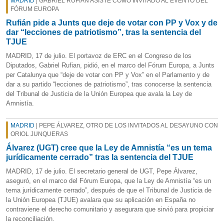
MADRID
| GABRIEL RUFIÁN ASISTE COMO INVITADO AL EVENTO DEL
FÓRUM EUROPA
Rufián pide a Junts que deje de votar con PP y Vox y de
dar “lecciones de patriotismo”, tras la sentencia del
TJUE
MADRID, 17 de julio. El portavoz de ERC en el Congreso de los
Diputados, Gabriel Rufian, pidió, en el marco del Fórum Europa, a Junts
per Catalunya que “deje de votar con PP y Vox” en el Parlamento y de
dar a su partido “lecciones de patriotismo”, tras conocerse la sentencia
del Tribunal de Justicia de la Unión Europea que avala la Ley de
Amnistía.
MADRID
| PEPE ÁLVAREZ, OTRO DE LOS INVITADOS AL DESAYUNO CON
ORIOL JUNQUERAS
Álvarez (UGT) cree que la Ley de Amnistía “es un tema
jurídicamente cerrado” tras la sentencia del TJUE
MADRID, 17 de julio. El secretario general de UGT, Pepe Álvarez,
aseguró, en el marco del Fórum Europa, que la Ley de Amnistía “es un
tema jurídicamente cerrado”, después de que el Tribunal de Justicia de
la Unión Europea (TJUE) avalara que su aplicación en España no
contraviene el derecho comunitario y asegurara que sirvió para propiciar
la reconciliación.