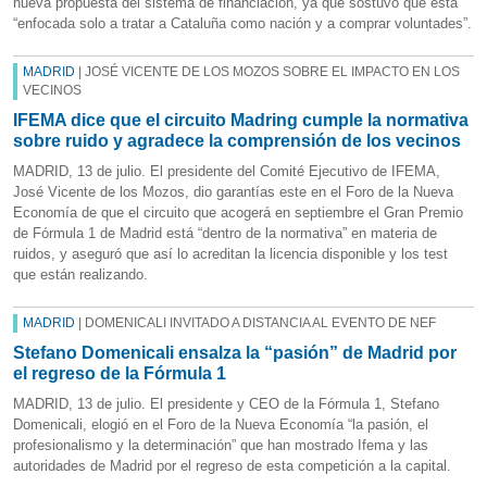
nueva propuesta del sistema de financiación, ya que sostuvo que está
“enfocada solo a tratar a Cataluña como nación y a comprar voluntades”.
MADRID
| JOSÉ VICENTE DE LOS MOZOS SOBRE EL IMPACTO EN LOS
VECINOS
IFEMA dice que el circuito Madring cumple la normativa
sobre ruido y agradece la comprensión de los vecinos
MADRID, 13 de julio. El presidente del Comité Ejecutivo de IFEMA,
José Vicente de los Mozos, dio garantías este en el Foro de la Nueva
Economía de que el circuito que acogerá en septiembre el Gran Premio
de Fórmula 1 de Madrid está “dentro de la normativa” en materia de
ruidos, y aseguró que así lo acreditan la licencia disponible y los test
que están realizando.
MADRID
| DOMENICALI INVITADO A DISTANCIA AL EVENTO DE NEF
Stefano Domenicali ensalza la “pasión” de Madrid por
el regreso de la Fórmula 1
MADRID, 13 de julio. El presidente y CEO de la Fórmula 1, Stefano
Domenicali, elogió en el Foro de la Nueva Economía “la pasión, el
profesionalismo y la determinación” que han mostrado Ifema y las
autoridades de Madrid por el regreso de esta competición a la capital.