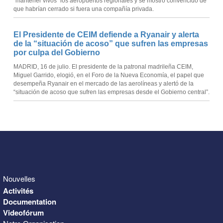
“mantener vivos” los aeropuertos regionales y se mostró convencido de
que habrían cerrado si fuera una compañía privada.
El Presidente de CEIM defiende a Ryanair y alerta
de la “situación de acoso” que sufren las empresas
por culpa del Gobierno
MADRID, 16 de julio. El presidente de la patronal madrileña CEIM,
Miguel Garrido, elogió, en el Foro de la Nueva Economía, el papel que
desempeña Ryanair en el mercado de las aerolíneas y alertó de la
“situación de acoso que sufren las empresas desde el Gobierno central”.
Nouvelles
Activités
Documentation
Videofórum