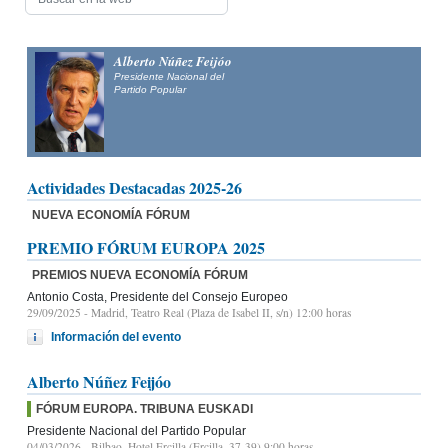
Alfonso Fernández
Alberto
Mañueco
President
Partido P
Presidente del Partido Popular de Castilla y León y candidato
a la Presidencia de la Junta de Castilla y León
Actividades Destacadas 2025-26
NUEVA ECONOMÍA FÓRUM
PREMIO FÓRUM EUROPA 2025
PREMIOS NUEVA ECONOMÍA FÓRUM
Antonio Costa, Presidente del Consejo Europeo
29/09/2025
- Madrid, Teatro Real (Plaza de Isabel II, s/n) 12:00 horas
Información del evento
Alberto Núñez Feijóo
FÓRUM EUROPA. TRIBUNA EUSKADI
Presidente Nacional del Partido Popular
04/03/2026
- Bilbao, Hotel Ercilla (Ercilla, 37-39) 9:00 horas