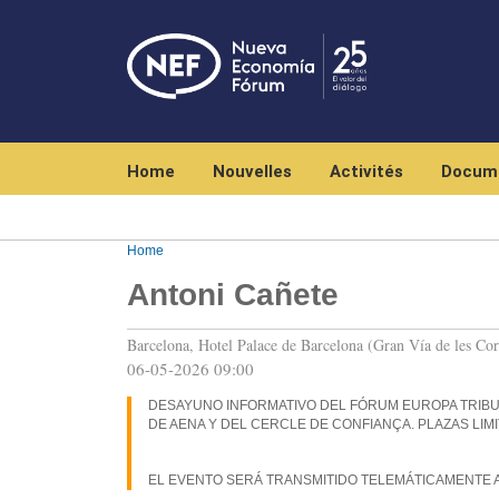
Navegación principal
Home
Nouvelles
Activités
Docum
Home
Antoni Cañete
Barcelona, Hotel Palace de Barcelona (Gran Vía de les Cor
06-05-2026 09:00
DESAYUNO INFORMATIVO DEL FÓRUM EUROPA TRIBU
DE AENA Y DEL CERCLE DE CONFIANÇA. PLAZAS LIM
EL EVENTO SERÁ TRANSMITIDO TELEMÁTICAMENTE 