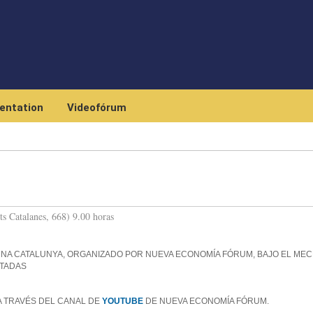
Skip to main content
entation
Videofórum
ts Catalanes, 668) 9.00 horas
NA CATALUNYA, ORGANIZADO POR NUEVA ECONOMÍA FÓRUM, BAJO EL ME
ITADAS
A TRAVÉS DEL CANAL DE
YOUTUBE
DE NUEVA ECONOMÍA FÓRUM.