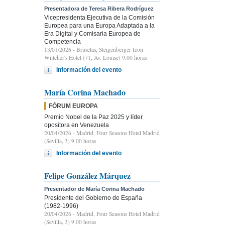
Presentadora de Teresa Ribera Rodríguez
Vicepresidenta Ejecutiva de la Comisión
Europea para una Europa Adaptada a la
Era Digital y Comisaria Europea de
Competencia
13/01/2026
- Bruselas, Steigenberger Icon
Wiltcher's Hotel (71, Av. Louise) 9:00 horas
Información del evento
María Corina Machado
FÓRUM EUROPA
Premio Nobel de la Paz 2025 y líder
opositora en Venezuela
20/04/2026
- Madrid, Four Seasons Hotel Madrid
(Sevilla, 3) 9.00 horas
Información del evento
Felipe González Márquez
Presentador de María Corina Machado
Presidente del Gobierno de España
(1982-1996)
20/04/2026
- Madrid, Four Seasons Hotel Madrid
(Sevilla, 3) 9.00 horas