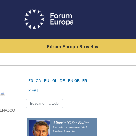
Fórum Europa Bruselas
ES
CA
EU
GL
DE
EN-GB
FR
PT-PT
CENAZGO
Alberto Núñez Feijóo
Presidente Nacional del
Partido Popular