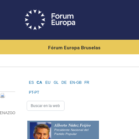
Fórum Europa Bruselas
ES
CA
EU
GL
DE
EN-GB
FR
PT-PT
CENAZGO
Alberto Núñez Feijóo
Presidente Nacional del
Partido Popular