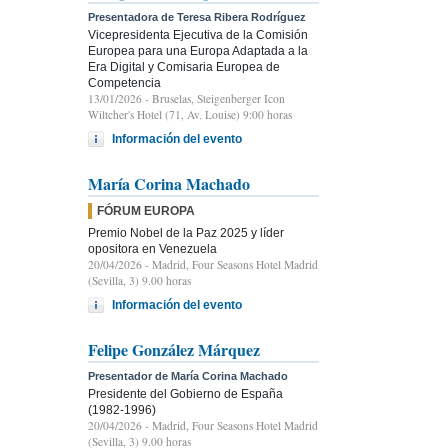
Presentadora de Teresa Ribera Rodríguez
Vicepresidenta Ejecutiva de la Comisión
Europea para una Europa Adaptada a la
Era Digital y Comisaria Europea de
Competencia
13/01/2026
- Bruselas, Steigenberger Icon
Wiltcher's Hotel (71, Av. Louise) 9:00 horas
Información del evento
María Corina Machado
FÓRUM EUROPA
Premio Nobel de la Paz 2025 y líder
opositora en Venezuela
20/04/2026
- Madrid, Four Seasons Hotel Madrid
(Sevilla, 3) 9.00 horas
Información del evento
Felipe González Márquez
Presentador de María Corina Machado
Presidente del Gobierno de España
(1982-1996)
20/04/2026
- Madrid, Four Seasons Hotel Madrid
(Sevilla, 3) 9.00 horas