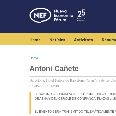
Navegación principal
Home
Notícies
Activitats
Docume
Home
Antoni Cañete
Barcelona, Hotel Palace de Barcelona (Gran Vía de les Cor
06-05-2026 09:00
DESAYUNO INFORMATIVO DEL FÓRUM EUROPA TRIBU
DE AENA Y DEL CERCLE DE CONFIANÇA. PLAZAS LIM
EL EVENTO SERÁ TRANSMITIDO TELEMÁTICAMENTE 