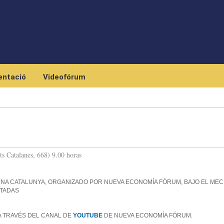
Skip to main content
ntació
Videofórum
ts Catalanes, 668) 9.00 horas
NA CATALUNYA, ORGANIZADO POR NUEVA ECONOMÍA FÓRUM, BAJO EL ME
ITADAS
A TRAVÉS DEL CANAL DE
YOUTUBE
DE NUEVA ECONOMÍA FÓRUM.