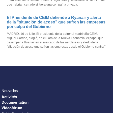
“mantener vivos” los aeropuertos regionales y se mostró convencido de
que habrían cerrado si fuera una compañía privada.
El Presidente de CEIM defiende a Ryanair y alerta
de la “situación de acoso” que sufren las empresas
por culpa del Gobierno
MADRID, 16 de julio. El presidente de la patronal madrileña CEIM,
Miguel Garrido, elogió, en el Foro de la Nueva Economía, el papel que
desempeña Ryanair en el mercado de las aerolíneas y alertó de la
“situación de acoso que sufren las empresas desde el Gobierno central”.
Nouvelles
Activités
Documentation
Videofórum