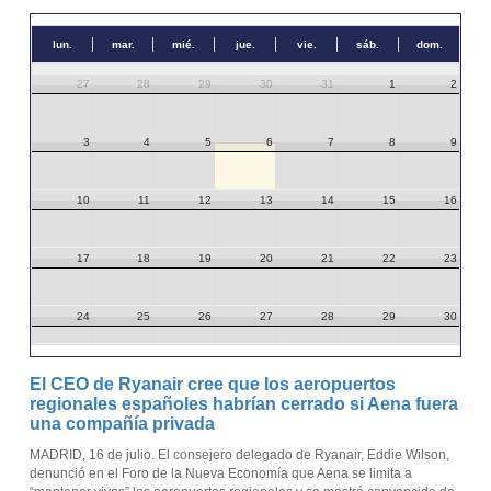
lun.
mar.
mié.
jue.
vie.
sáb.
dom.
27
28
29
30
31
1
2
3
4
5
6
7
8
9
10
11
12
13
14
15
16
17
18
19
20
21
22
23
24
25
26
27
28
29
30
31
1
2
3
4
5
6
El CEO de Ryanair cree que los aeropuertos
regionales españoles habrían cerrado si Aena fuera
una compañía privada
MADRID, 16 de julio. El consejero delegado de Ryanair, Eddie Wilson,
denunció en el Foro de la Nueva Economía que Aena se limita a