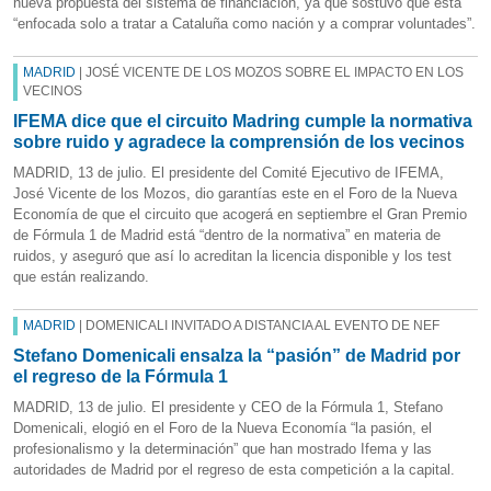
nueva propuesta del sistema de financiación, ya que sostuvo que está
“enfocada solo a tratar a Cataluña como nación y a comprar voluntades”.
MADRID
| JOSÉ VICENTE DE LOS MOZOS SOBRE EL IMPACTO EN LOS
VECINOS
IFEMA dice que el circuito Madring cumple la normativa
sobre ruido y agradece la comprensión de los vecinos
MADRID, 13 de julio. El presidente del Comité Ejecutivo de IFEMA,
José Vicente de los Mozos, dio garantías este en el Foro de la Nueva
Economía de que el circuito que acogerá en septiembre el Gran Premio
de Fórmula 1 de Madrid está “dentro de la normativa” en materia de
ruidos, y aseguró que así lo acreditan la licencia disponible y los test
que están realizando.
MADRID
| DOMENICALI INVITADO A DISTANCIA AL EVENTO DE NEF
Stefano Domenicali ensalza la “pasión” de Madrid por
el regreso de la Fórmula 1
MADRID, 13 de julio. El presidente y CEO de la Fórmula 1, Stefano
Domenicali, elogió en el Foro de la Nueva Economía “la pasión, el
profesionalismo y la determinación” que han mostrado Ifema y las
autoridades de Madrid por el regreso de esta competición a la capital.