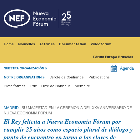
Skip to main content
Navegación principal
Home
Nouvelles
Activités
Documentation
Videofórum
Fórum Europa Bruselas
Notre Organisation
Agenda
NUESTRA ORGANIZACIÓN
NOTRE ORGANISATION
Cercle de Confiance
Publications
Plate-formes
Prix
Livre de Honneur
Mémoire
MADRID
| SU MAJESTAD EN LA CEREMONIA DEL XXV ANIVERSARIO DE
NUEVA ECONOMÍA FÓRUM
El Rey felicita a Nueva Economía Fórum por
cumplir 25 años como espacio plural de diálogo y
punto de encuentro en torno a las claves de