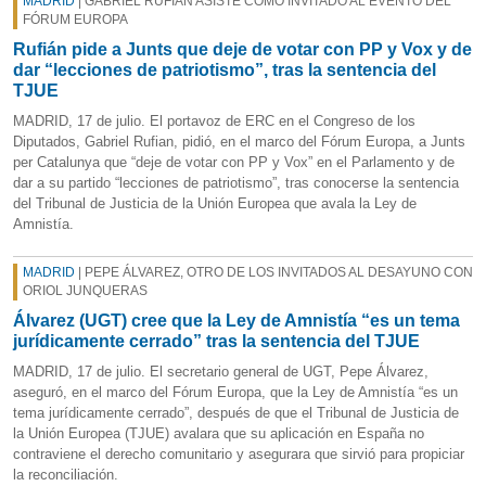
MADRID
| GABRIEL RUFIÁN ASISTE COMO INVITADO AL EVENTO DEL
FÓRUM EUROPA
Rufián pide a Junts que deje de votar con PP y Vox y de
dar “lecciones de patriotismo”, tras la sentencia del
TJUE
MADRID, 17 de julio. El portavoz de ERC en el Congreso de los
Diputados, Gabriel Rufian, pidió, en el marco del Fórum Europa, a Junts
per Catalunya que “deje de votar con PP y Vox” en el Parlamento y de
dar a su partido “lecciones de patriotismo”, tras conocerse la sentencia
del Tribunal de Justicia de la Unión Europea que avala la Ley de
Amnistía.
MADRID
| PEPE ÁLVAREZ, OTRO DE LOS INVITADOS AL DESAYUNO CON
ORIOL JUNQUERAS
Álvarez (UGT) cree que la Ley de Amnistía “es un tema
jurídicamente cerrado” tras la sentencia del TJUE
MADRID, 17 de julio. El secretario general de UGT, Pepe Álvarez,
aseguró, en el marco del Fórum Europa, que la Ley de Amnistía “es un
tema jurídicamente cerrado”, después de que el Tribunal de Justicia de
la Unión Europea (TJUE) avalara que su aplicación en España no
contraviene el derecho comunitario y asegurara que sirvió para propiciar
la reconciliación.