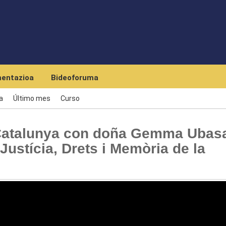
Skip to main content
entazioa
Bideoforuma
a
Último mes
Curso
Catalunya con doña Gemma Ubasar
Justícia, Drets i Memòria de la