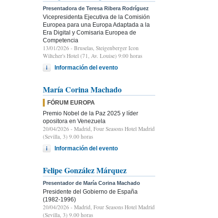
Presentadora de Teresa Ribera Rodríguez
Vicepresidenta Ejecutiva de la Comisión
Europea para una Europa Adaptada a la
Era Digital y Comisaria Europea de
Competencia
13/01/2026
- Bruselas, Steigenberger Icon
Wiltcher's Hotel (71, Av. Louise) 9:00 horas
Información del evento
María Corina Machado
FÓRUM EUROPA
Premio Nobel de la Paz 2025 y líder
opositora en Venezuela
20/04/2026
- Madrid, Four Seasons Hotel Madrid
(Sevilla, 3) 9.00 horas
Información del evento
Felipe González Márquez
Presentador de María Corina Machado
Presidente del Gobierno de España
(1982-1996)
20/04/2026
- Madrid, Four Seasons Hotel Madrid
(Sevilla, 3) 9.00 horas