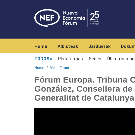
Navegación principal
Home
Albisteak
Jarduerak
Dokum
Videofórum
TODOS
Plataformas
Sedes
Última seman
Home
Videofórum
Fórum Europa. Tribuna 
González, Consellera de 
Generalitat de Catalunya