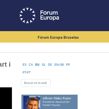
Fórum Europa Bruselas
t i
ES
CA
EU
GL
DE
EN-GB
FR
PT-PT
Alberto Núñez Feijóo
Presidente Nacional del
Partido Popular