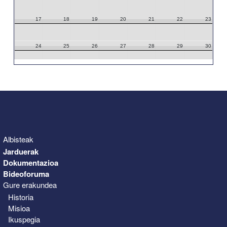
17
18
19
20
21
22
23
24
25
26
27
28
29
30
31
1
2
3
4
5
6
Albisteak
Jarduerak
Dokumentazioa
Bideoforuma
Gure erakundea
Historia
Misioa
Ikuspegia