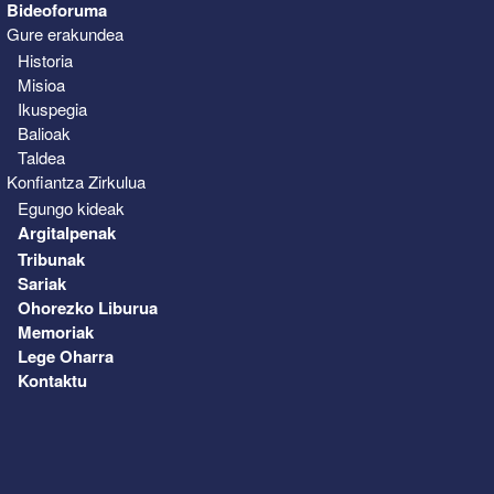
Bideoforuma
Gure erakundea
Historia
Misioa
Ikuspegia
Balioak
Taldea
Konfiantza Zirkulua
Egungo kideak
Argitalpenak
Tribunak
Sariak
Ohorezko Liburua
Memoriak
Lege Oharra
Kontaktu