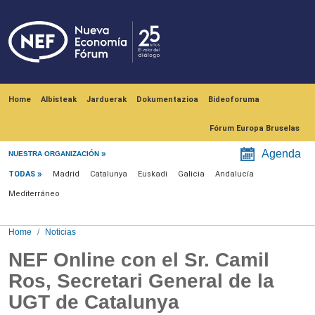
Skip to main content
Navegación principal
Home
Albisteak
Jarduerak
Dokumentazioa
Bideoforuma
Fórum Europa Bruselas
Menú noticias
Agenda
NUESTRA ORGANIZACIÓN
TODAS
Madrid
Catalunya
Euskadi
Galicia
Andalucía
Mediterráneo
Home
Noticias
NEF Online con el Sr. Camil
Ros, Secretari General de la
UGT de Catalunya