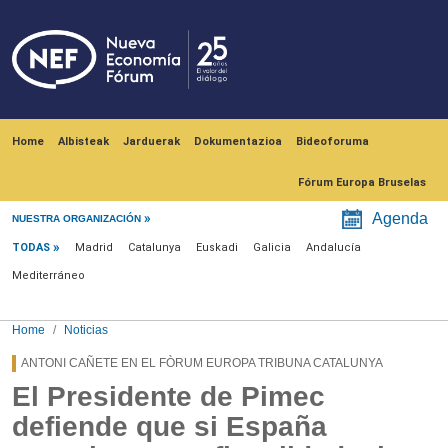
Skip to main content
Navegación principal
Home
Albisteak
Jarduerak
Dokumentazioa
Bideoforuma
Fórum Europa Bruselas
Menú noticias
Agenda
NUESTRA ORGANIZACIÓN
TODAS
Madrid
Catalunya
Euskadi
Galicia
Andalucía
Mediterráneo
Home
Noticias
ANTONI CAÑETE EN EL FÒRUM EUROPA TRIBUNA CATALUNYA
El Presidente de Pimec
defiende que si España