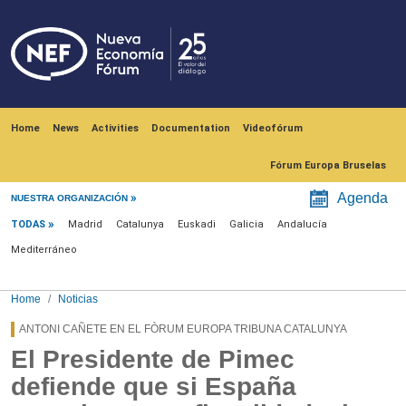
Skip to main content
Navegación principal
Home
News
Activities
Documentation
Videofórum
Fórum Europa Bruselas
Menú noticias
Agenda
NUESTRA ORGANIZACIÓN
TODAS
Madrid
Catalunya
Euskadi
Galicia
Andalucía
Mediterráneo
Home
Noticias
ANTONI CAÑETE EN EL FÒRUM EUROPA TRIBUNA CATALUNYA
El Presidente de Pimec
defiende que si España