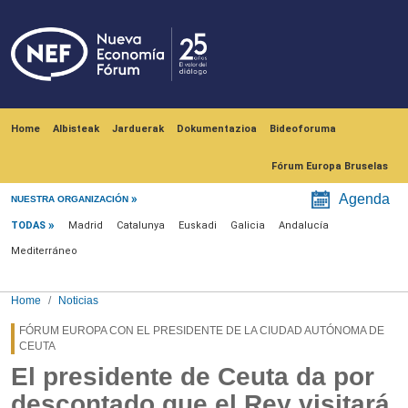
Skip to main content
Navegación principal
Home
Albisteak
Jarduerak
Dokumentazioa
Bideoforuma
Fórum Europa Bruselas
Menú noticias
Agenda
NUESTRA ORGANIZACIÓN
TODAS
Madrid
Catalunya
Euskadi
Galicia
Andalucía
Mediterráneo
Home
Noticias
FÓRUM EUROPA CON EL PRESIDENTE DE LA CIUDAD AUTÓNOMA DE
CEUTA
El presidente de Ceuta da por
descontado que el Rey visitará