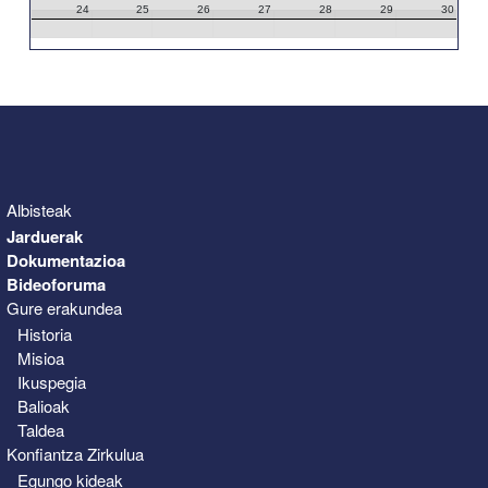
24
25
26
27
28
29
30
31
1
2
3
4
5
6
Albisteak
Jarduerak
Dokumentazioa
Bideoforuma
Gure erakundea
Historia
Misioa
Ikuspegia
Balioak
Taldea
Konfiantza Zirkulua
Egungo kideak