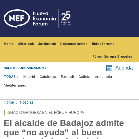
Skip to main content
Navegación principal
Home
Albisteak
Jarduerak
Dokumentazioa
Bideoforuma
Fórum Europa Bruselas
Menú noticias
Agenda
NUESTRA ORGANIZACIÓN
TODAS
Madrid
Catalunya
Euskadi
Galicia
Andalucía
Mediterráneo
Home
Noticias
IGNACIO GRAGERA EN EL FÓRUM EUROPA
El alcalde de Badajoz admite
que “no ayuda” al buen