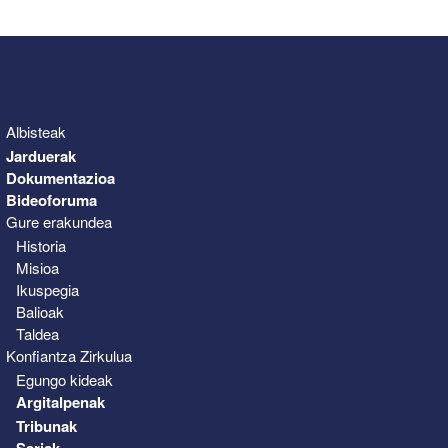
31
1
2
3
4
5
6
Albisteak
Jarduerak
Dokumentazioa
Bideoforuma
Gure erakundea
Historia
Misioa
Ikuspegia
Balioak
Taldea
Konfiantza Zirkulua
Egungo kideak
Argitalpenak
Tribunak