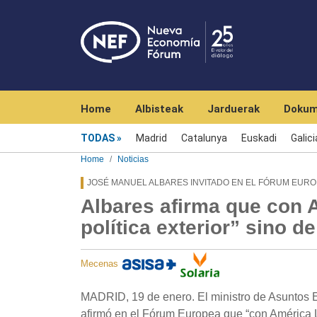
Navegación principal
Home
Albisteak
Jarduerak
Dokum
Menú noticias
TODAS
Madrid
Catalunya
Euskadi
Galici
Home
Noticias
JOSÉ MANUEL ALBARES INVITADO EN EL FÓRUM EURO
Albares afirma que con 
política exterior” sino 
Mecenas
MADRID, 19 de enero. El ministro de Asuntos 
afirmó en el Fórum Europea que “con América L