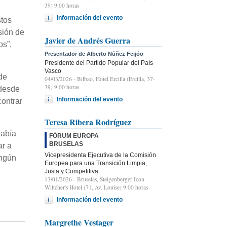
39) 9:00 horas
Información del evento
stos
sión de
Javier de Andrés Guerra
os”,
Presentador de Alberto Núñez Feijóo
Presidente del Partido Popular del País
Vasco
de
04/03/2026
- Bilbao, Hotel Ercilla (Ercilla, 37-
39) 9:00 horas
 desde
Información del evento
contrar
Teresa Ribera Rodríguez
había
FÓRUM EUROPA
BRUSELAS
ar a
Vicepresidenta Ejecutiva de la Comisión
ingún
Europea para una Transición Limpia,
Justa y Competitiva
13/01/2026
- Bruselas, Steigenberger Icon
Wiltcher's Hotel (71, Av. Louise) 9:00 horas
Información del evento
Margrethe Vestager