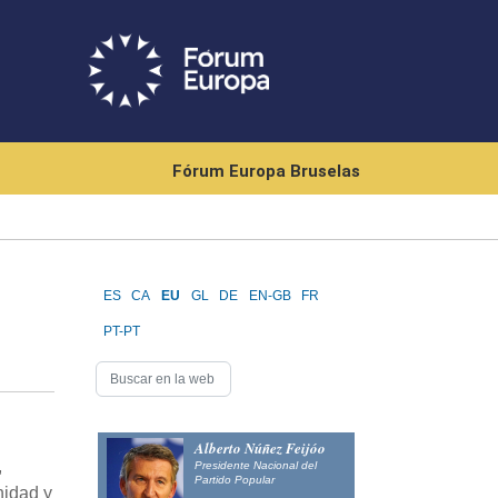
Fórum Europa Bruselas
ES
CA
EU
GL
DE
EN-GB
FR
PT-PT
Alberto Núñez Feijóo
,
Presidente Nacional del
Partido Popular
nidad y