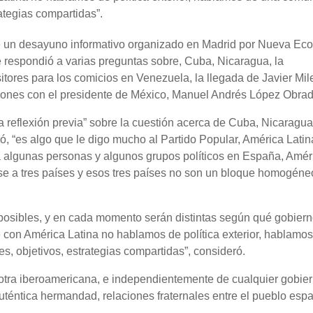
ategias compartidas”.
te un desayuno informativo organizado en Madrid por Nueva Ec
 respondió a varias preguntas sobre, Cuba, Nicaragua, la
sitores para los comicios en Venezuela, la llegada de Javier Mil
ciones con el presidente de México, Manuel Andrés López Obrad
na reflexión previa” sobre la cuestión acerca de Cuba, Nicaragua
, “es algo que le digo mucho al Partido Popular, América Latin
a algunas personas y algunos grupos políticos en España, Amér
se a tres países y esos tres países no son un bloque homogéne
posibles, y en cada momento serán distintas según qué gobiern
 con América Latina no hablamos de política exterior, hablamo
 objetivos, estrategias compartidas”, consideró.
otra iberoamericana, e independientemente de cualquier gobier
téntica hermandad, relaciones fraternales entre el pueblo espa