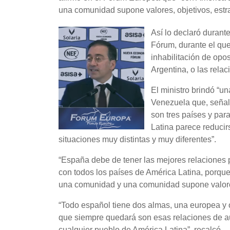
una comunidad supone valores, objetivos, estr
Así lo declaró duran
Fórum, durante el que
inhabilitación de opo
Argentina, o las rela
El ministro brindó “u
Venezuela que, señaló
son tres países y par
Latina parece reducir
situaciones muy distintas y muy diferentes”.
“España debe de tener las mejores relaciones 
con todos los países de América Latina, porque
una comunidad y una comunidad supone valores,
“Todo español tiene dos almas, una europea y 
que siempre quedará son esas relaciones de au
cualquier pueblo de América Latina”, recalcó.