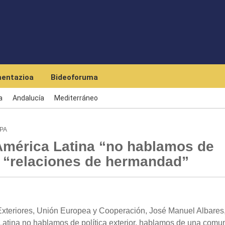
Skip to main content
entazioa
Bideoforuma
a
Andalucía
Mediterráneo
PA
América Latina “no hablamos de
de “relaciones de hermandad”
Exteriores, Unión Europea y Cooperación, José Manuel Albares
atina no hablamos de política exterior, hablamos de una comu