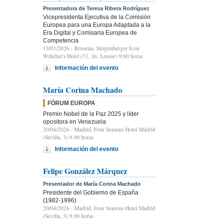
Presentadora de Teresa Ribera Rodríguez
Vicepresidenta Ejecutiva de la Comisión
Europea para una Europa Adaptada a la
Era Digital y Comisaria Europea de
Competencia
13/01/2026
- Bruselas, Steigenberger Icon
Wiltcher's Hotel (71, Av. Louise) 9:00 horas
Información del evento
María Corina Machado
FÓRUM EUROPA
Premio Nobel de la Paz 2025 y líder
opositora en Venezuela
20/04/2026
- Madrid, Four Seasons Hotel Madrid
(Sevilla, 3) 9.00 horas
Información del evento
Felipe González Márquez
Presentador de María Corina Machado
Presidente del Gobierno de España
(1982-1996)
20/04/2026
- Madrid, Four Seasons Hotel Madrid
(Sevilla, 3) 9.00 horas