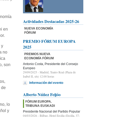
onomía
Actividades Destacadas 2025-26
NUEVA ECONOMÍA
ei en
FÓRUM
or.
PREMIO FÓRUM EUROPA
 y
2025
a no
PREMIOS NUEVA
ica
ECONOMÍA FÓRUM
Antonio Costa, Presidente del Consejo
o, son
Europeo
29/09/2025
- Madrid, Teatro Real (Plaza de
Isabel II, s/n) 12:00 horas
os,
Información del evento
s de
Alberto Núñez Feijóo
FÓRUM EUROPA.
no, lo
TRIBUNA EUSKADI
ñol y
Presidente Nacional del Partido Popular
04/03/2026
- Bilbao, Hotel Ercilla (Ercilla, 37-