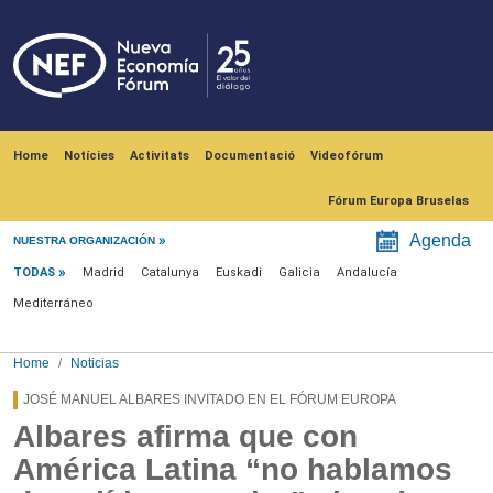
Skip to main content
Navegación principal
Home
Notícies
Activitats
Documentació
Videofórum
Fórum Europa Bruselas
Menú noticias
Agenda
NUESTRA ORGANIZACIÓN
TODAS
Madrid
Catalunya
Euskadi
Galicia
Andalucía
Mediterráneo
Home
Noticias
JOSÉ MANUEL ALBARES INVITADO EN EL FÓRUM EUROPA
Albares afirma que con
América Latina “no hablamos