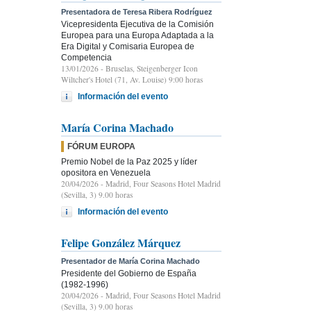
Presentadora de Teresa Ribera Rodríguez
Vicepresidenta Ejecutiva de la Comisión
Europea para una Europa Adaptada a la
Era Digital y Comisaria Europea de
Competencia
13/01/2026
- Bruselas, Steigenberger Icon
Wiltcher's Hotel (71, Av. Louise) 9:00 horas
Información del evento
María Corina Machado
FÓRUM EUROPA
Premio Nobel de la Paz 2025 y líder
opositora en Venezuela
20/04/2026
- Madrid, Four Seasons Hotel Madrid
(Sevilla, 3) 9.00 horas
Información del evento
Felipe González Márquez
Presentador de María Corina Machado
Presidente del Gobierno de España
(1982-1996)
20/04/2026
- Madrid, Four Seasons Hotel Madrid
(Sevilla, 3) 9.00 horas