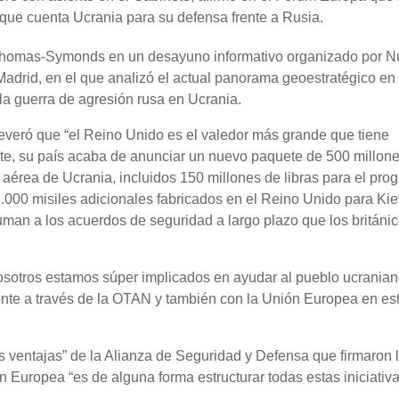
que cuenta Ucrania para su defensa frente a Rusia.
 Thomas-Symonds en un desayuno informativo organizado por 
drid, en el que analizó el actual panorama geoestratégico en
a guerra de agresión rusa en Ucrania.
ró que “el Reino Unido es el valedor más grande que tiene
te, su país acaba de anunciar un nuevo paquete de 500 millon
a aérea de Ucrania, incluidos 150 millones de libras para el pro
000 misiles adicionales fabricados en el Reino Unido para Kie
suman a los acuerdos de seguridad a largo plazo que los británi
sotros estamos súper implicados en ayudar al pueblo ucranian
nte a través de la OTAN y también con la Unión Europea en es
s ventajas” de la Alianza de Seguridad y Defensa que firmaron 
 Europea “es de alguna forma estructurar todas estas iniciativa