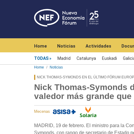
Navegación principal
Home
Noticias
Actividades
Docu
Menú noticias
TODAS
Madrid
Catalunya
Euskadi
Galici
Home
Noticias
NICK THOMAS-SYMONDS EN EL ÚLTIMO FÓRUM EUROP
Nick Thomas-Symonds dic
valedor más grande que 
Mecenas
MADRID, 19 de febrero. El ministro para la Co
Symonds, con rango de secretario de Estado pe