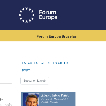
Fórum Europa Bruselas
ES
CA
EU
GL
DE
EN-GB
FR
PT-PT
Alberto Núñez Feijóo
s-
Presidente Nacional del
Partido Popular
su país