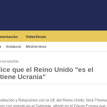
Skip to main content
mentación
Videofórum
a
Andalucía
Mediterráneo
A EN MADRID
e que el Reino Unido "es el
tiene Ucrania"
nstitución y Relaciones con la UE del Reino Unido, Nick Thoma
ro con asiento en el Gabinete, afirmó en el Fórum Europa que 