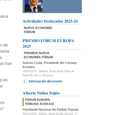
Nueva
Actividades Destacadas 2025-26
NUEVA ECONOMÍA
FÓRUM
PREMIO FÓRUM EUROPA
es de
2025
grama
PREMIOS NUEVA
v.
ECONOMÍA FÓRUM
Antonio Costa, Presidente del Consejo
cos han
Europeo
29/09/2025
- Madrid, Teatro Real (Plaza de
Isabel II, s/n) 12:00 horas
o en
Información del evento
te
Alberto Núñez Feijóo
FÓRUM EUROPA.
los
TRIBUNA EUSKADI
s”.
Presidente Nacional del Partido Popular
04/03/2026
- Bilbao, Hotel Ercilla (Ercilla, 37-