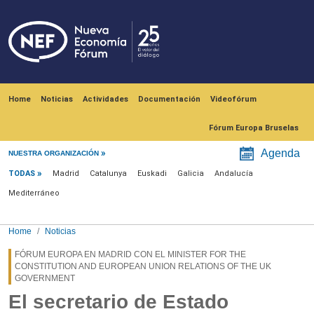
Skip to main content
Navegación principal
Home
Noticias
Actividades
Documentación
Videofórum
Fórum Europa Bruselas
Menú noticias
Agenda
NUESTRA ORGANIZACIÓN
TODAS
Madrid
Catalunya
Euskadi
Galicia
Andalucía
Mediterráneo
Home
Noticias
FÓRUM EUROPA EN MADRID CON EL MINISTER FOR THE
CONSTITUTION AND EUROPEAN UNION RELATIONS OF THE UK
GOVERNMENT
El secretario de Estado