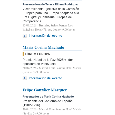
Presentadora de Teresa Ribera Rodríguez
Vicepresidenta Ejecutiva de la Comisión
Europea para una Europa Adaptada a la
Era Digital y Comisaria Europea de
Competencia
13/01/2026
- Bruselas, Steigenberger Icon
Wiltcher's Hotel (71, Av. Louise) 9:00 horas
Información del evento
María Corina Machado
FÓRUM EUROPA
Premio Nobel de la Paz 2025 y líder
opositora en Venezuela
20/04/2026
- Madrid, Four Seasons Hotel Madrid
(Sevilla, 3) 9.00 horas
Información del evento
Felipe González Márquez
Presentador de María Corina Machado
Presidente del Gobierno de España
(1982-1996)
20/04/2026
- Madrid, Four Seasons Hotel Madrid
(Sevilla, 3) 9.00 horas