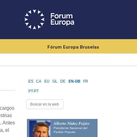
Fórum Europa Bruselas
ES
CA
EU
GL
DE
EN-GB
FR
PT-PT
 cargos
strias
. Antes
Alberto Núñez Feijóo
Presidente Nacional del
a, el
Partido Popular