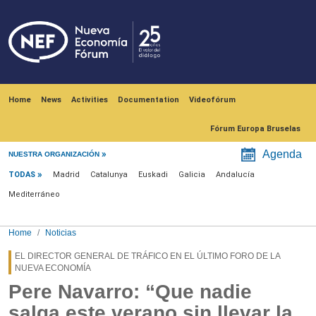
Skip to main content
Navegación principal
Home
News
Activities
Documentation
Videofórum
Fórum Europa Bruselas
Menú noticias
Agenda
NUESTRA ORGANIZACIÓN
TODAS
Madrid
Catalunya
Euskadi
Galicia
Andalucía
Mediterráneo
Home
Noticias
EL DIRECTOR GENERAL DE TRÁFICO EN EL ÚLTIMO FORO DE LA
NUEVA ECONOMÍA
Pere Navarro: “Que nadie
salga este verano sin llevar la