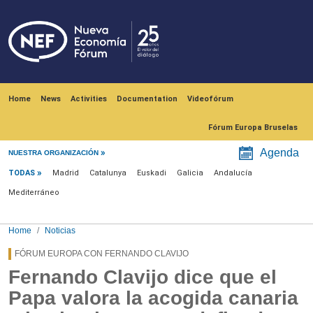
Skip to main content
Navegación principal
Home
News
Activities
Documentation
Videofórum
Fórum Europa Bruselas
Menú noticias
Agenda
NUESTRA ORGANIZACIÓN
TODAS
Madrid
Catalunya
Euskadi
Galicia
Andalucía
Mediterráneo
Home
Noticias
FÓRUM EUROPA CON FERNANDO CLAVIJO
Fernando Clavijo dice que el
Papa valora la acogida canaria