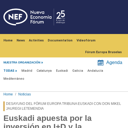
Skip to main content
Navegación principal
Home
News
Activities
Documentation
Videofórum
Fórum Europa Bruselas
Menú noticias
Agenda
NUESTRA ORGANIZACIÓN
TODAS
Madrid
Catalunya
Euskadi
Galicia
Andalucía
Mediterráneo
Home
Noticias
DESAYUNO DEL FÓRUM EUROPA TRIBUNA EUSKADI CON DON MIKEL
JAUREGI LETEMENDIA
Euskadi apuesta por la
inversión en I+D y la