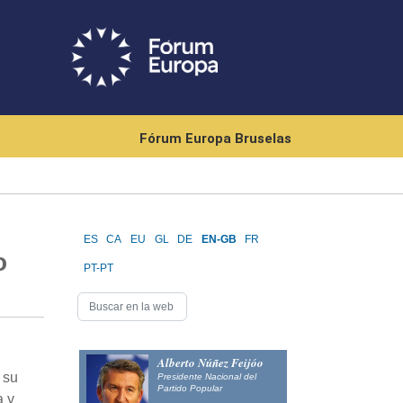
Fórum Europa Bruselas
ES
CA
EU
GL
DE
EN-GB
FR
o
PT-PT
Alberto Núñez Feijóo
 su
Presidente Nacional del
Partido Popular
a y