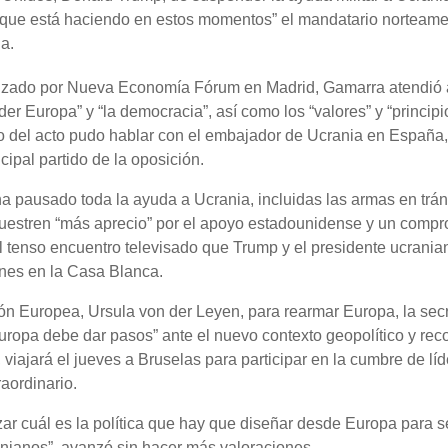
o que está haciendo en estos momentos” el mandatario norteam
ia.
anizado por Nueva Economía Fórum en Madrid, Gamarra atendió 
er Europa” y “la democracia”, así como los “valores” y “principi
llo del acto pudo hablar con el embajador de Ucrania en España,
cipal partido de la oposición.
 pausado toda la ayuda a Ucrania, incluidas las armas en trán
muestren “más aprecio” por el apoyo estadounidense y un comp
l tenso encuentro televisado que Trump y el presidente ucrania
rnes en la Casa Blanca.
ón Europea, Ursula von der Leyen, para rearmar Europa, la secr
ropa debe dar pasos” ante el nuevo contexto geopolítico y rec
 viajará el jueves a Bruselas para participar en la cumbre de lí
aordinario.
ar cuál es la política que hay que diseñar desde Europa para s
nianos”, avanzó sin hacer más valoraciones.