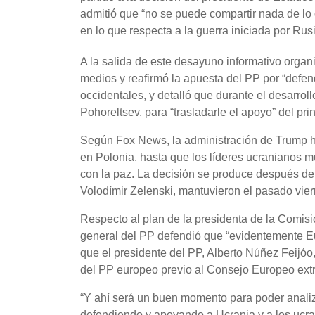
admitió que “no se puede compartir nada de l
en lo que respecta a la guerra iniciada por Rus
A la salida de este desayuno informativo org
medios y reafirmó la apuesta del PP por “defend
occidentales, y detalló que durante el desarro
Pohoreltsev, para “trasladarle el apoyo” del prin
Según Fox News, la administración de Trump ha
en Polonia, hasta que los líderes ucranianos 
con la paz. La decisión se produce después de
Volodímir Zelenski, mantuvieron el pasado vie
Respecto al plan de la presidenta de la Comisi
general del PP defendió que “evidentemente Eu
que el presidente del PP, Alberto Núñez Feijóo,
del PP europeo previo al Consejo Europeo extr
“Y ahí será un buen momento para poder analiz
defendiendo y apoyando a Ucrania y a los ucra