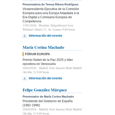
Presentadora de Teresa Ribera Rodríguez
Vicepresidenta Ejecutiva de la Comisión
Europea para una Europa Adaptada a la
Era Digital y Comisaria Europea de
Competencia
13/01/2026
- Bruselas, Steigenberger Icon
Wiltcher's Hotel (71, Av. Louise) 9:00 horas
Información del evento
María Corina Machado
FÓRUM EUROPA
Premio Nobel de la Paz 2025 y líder
opositora en Venezuela
20/04/2026
- Madrid, Four Seasons Hotel Madrid
(Sevilla, 3) 9.00 horas
Información del evento
Felipe González Márquez
Presentador de María Corina Machado
Presidente del Gobierno de España
(1982-1996)
20/04/2026
- Madrid, Four Seasons Hotel Madrid
(Sevilla, 3) 9.00 horas