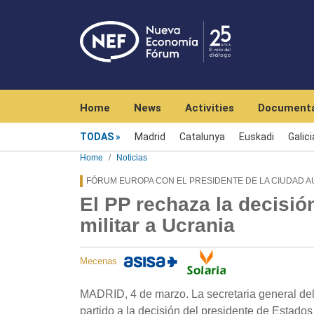
Navegación principal
Home
News
Activities
Documenta
Menú noticias
TODAS
Madrid
Catalunya
Euskadi
Galici
Home
Noticias
FÓRUM EUROPA CON EL PRESIDENTE DE LA CIUDAD 
El PP rechaza la decisi
militar a Ucrania
Mecenas
MADRID, 4 de marzo. La secretaria general de
partido a la decisión del presidente de Estado