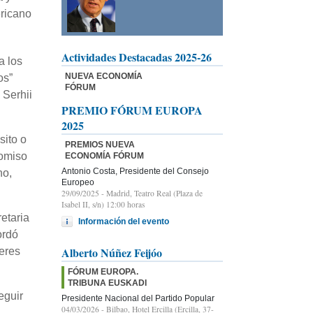
ericano
Actividades Destacadas 2025-26
a los
NUEVA ECONOMÍA
os”
FÓRUM
 Serhii
PREMIO FÓRUM EUROPA
2025
sito o
PREMIOS NUEVA
romiso
ECONOMÍA FÓRUM
Antonio Costa, Presidente del Consejo
no,
Europeo
29/09/2025
- Madrid, Teatro Real (Plaza de
Isabel II, s/n) 12:00 horas
etaria
Información del evento
ordó
Alberto Núñez Feijóo
deres
FÓRUM EUROPA.
TRIBUNA EUSKADI
eguir
Presidente Nacional del Partido Popular
04/03/2026
- Bilbao, Hotel Ercilla (Ercilla, 37-