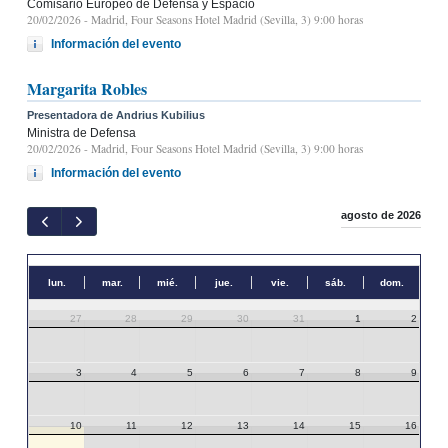
Comisario Europeo de Defensa y Espacio
20/02/2026
- Madrid, Four Seasons Hotel Madrid (Sevilla, 3) 9:00 horas
Información del evento
Margarita Robles
Presentadora de Andrius Kubilius
Ministra de Defensa
20/02/2026
- Madrid, Four Seasons Hotel Madrid (Sevilla, 3) 9:00 horas
Información del evento
agosto de 2026
lun.
mar.
mié.
jue.
vie.
sáb.
dom.
27
28
29
30
31
1
2
3
4
5
6
7
8
9
10
11
12
13
14
15
16