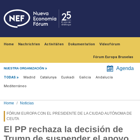
Skip to main content
Navegación principal
Home
Nachrichten
Activitäten
Dokumentation
Videofórum
Fórum Europa Bruselas
Menú noticias
Agenda
NUESTRA ORGANIZACIÓN
TODAS
Madrid
Catalunya
Euskadi
Galicia
Andalucía
Mediterráneo
Home
Noticias
FÓRUM EUROPA CON EL PRESIDENTE DE LA CIUDAD AUTÓNOMA DE
CEUTA
El PP rechaza la decisión de
Trump de suspender el apoyo