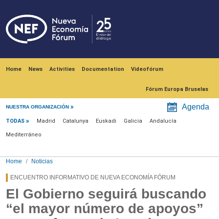
Skip to main content
Navegación principal
Home
News
Activities
Documentation
Videofórum
Fórum Europa Bruselas
Menú noticias
Agenda
NUESTRA ORGANIZACIÓN
TODAS
Madrid
Catalunya
Euskadi
Galicia
Andalucía
Mediterráneo
Home
Noticias
ENCUENTRO INFORMATIVO DE NUEVA ECONOMÍA FÓRUM
El Gobierno seguirá buscando
“el mayor número de apoyos”