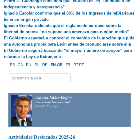
Pedro G. Cuartango considera que ‘elDiario.es’ es “un modelo de
independencia y transparencia”
Ignacio Escolar confirma que el 88% de los ingresos de ‘elDiario.es’
tiene un origen privado
Ignacio Escolar defiende que el reglamento europeo sobre la
libertad de prensa “no supone una amenaza para ningún medio”
El Gobierno esperará a conocer el contenido de la moción que pide
una autonomía propia para León antes de pronunciarse sobre ella
El Gobierno seguirá buscando “el mayor número de apoyos” para
reformar la Ley de Extranjería
ES
CA
EU
GL
DE
EN-GB
FR
PT-PT
Alberto Núñez Feijóo
Presidente Nacional del
Partido Popular
Actividades Destacadas 2025-26