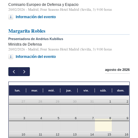
Comisario Europeo de Defensa y Espacio
20/02/2026
- Madrid, Four Seasons Hotel Madrid (Sevilla, 3) 9:00 horas
Información del evento
Margarita Robles
Presentadora de Andrius Kubilius
Ministra de Defensa
20/02/2026
- Madrid, Four Seasons Hotel Madrid (Sevilla, 3) 9:00 horas
Información del evento
agosto de 2026
lun.
mar.
mié.
jue.
vie.
sáb.
dom.
27
28
29
30
31
1
2
3
4
5
6
7
8
9
10
11
12
13
14
15
16