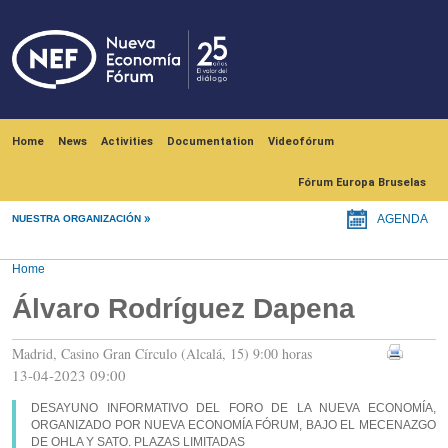
Skip to main content
Navegación principal
Home
News
Activities
Documentation
Videofórum
Fórum Europa Bruselas
NUESTRA ORGANIZACIÓN
AGENDA
Home
Álvaro Rodríguez Dapena
Madrid, Casino Gran Círculo (Alcalá, 15) 9:00 horas
13-04-2023 09:00
DESAYUNO INFORMATIVO DEL FORO DE LA NUEVA ECONOMÍA,
ORGANIZADO POR NUEVA ECONOMÍA FÓRUM, BAJO EL MECENAZGO
DE OHLA Y SATO. PLAZAS LIMITADAS